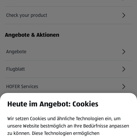
Check your product
(öffnet in einem neuen Tab)
Angebote & Aktionen
Angebote
Flugblatt
HOFER Services
Heute im Angebot: Cookies
Newsletter
Wir setzen Cookies und ähnliche Technologien ein, um
WhatsApp
unsere Website bestmöglich an Ihre Bedürfnisse anpassen
zu können.
Diese Technologien ermöglichen