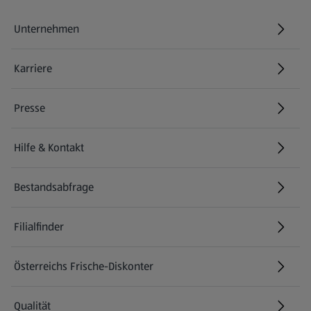
Unternehmen
Karriere
(öffnet in einem neuen Tab)
Presse
Hilfe & Kontakt
(öffnet in einem neuen Tab)
Bestandsabfrage
(öffnet in einem neuen Tab)
Filialfinder
Österreichs Frische-Diskonter
Qualität