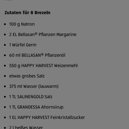
Zutaten für 8 Brezeln
100 g Natron
2 EL Bellasan® Pflanzen Margarine
1 Würfel Germ
60 ml BELLASAN® Pflanzenöl
550 g HAPPY HARVEST Weizenmehl
etwas grobes Salz
375 ml Wasser (lauwarm)
1 TL SALINENGOLD Salz
1 TL GRANDESSA Ahornsirup
1 EL HAPPY HARVEST Feinkristallzucker
2 l heißes Wasser