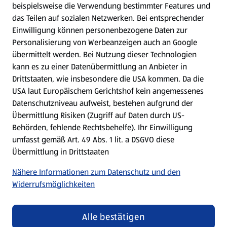
Gewinnspiele
beispielsweise die Verwendung bestimmter Features und
das Teilen auf sozialen Netzwerken. Bei entsprechender
Einwilligung können personenbezogene Daten zur
Mein HOFER. Meine Einkäufe.
Personalisierung von Werbeanzeigen auch an Google
übermittelt werden. Bei Nutzung dieser Technologien
Meine Meinung. Mein HOFER.
kann es zu einer Datenübermittlung an Anbieter in
Drittstaaten, wie insbesondere die USA kommen. Da die
Gutscheingroßbestellung
USA laut Europäischem Gerichtshof kein angemessenes
(öffnet in einem neuen Tab)
Datenschutzniveau aufweist, bestehen aufgrund der
Übermittlung Risiken (Zugriff auf Daten durch US-
Folge uns hier:
Behörden, fehlende Rechtsbehelfe). Ihr Einwilligung
umfasst gemäß Art. 49 Abs. 1 lit. a DSGVO diese
Übermittlung in Drittstaaten
Jetzt die HOFER App downloaden
Nähere Informationen zum Datenschutz und den
Widerrufsmöglichkeiten
Alle bestätigen