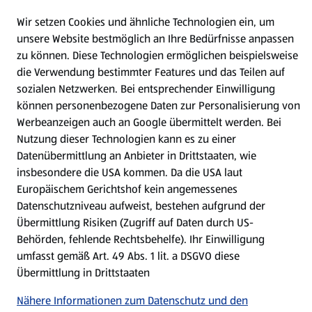
Wir setzen Cookies und ähnliche Technologien ein, um
Gewinnspiele
unsere Website bestmöglich an Ihre Bedürfnisse anpassen
zu können.
Diese Technologien ermöglichen beispielsweise
Mein HOFER. Meine Einkäufe.
die Verwendung bestimmter Features und das Teilen auf
sozialen Netzwerken. Bei entsprechender Einwilligung
können personenbezogene Daten zur Personalisierung von
Meine Meinung. Mein HOFER.
Werbeanzeigen auch an Google übermittelt werden. Bei
Nutzung dieser Technologien kann es zu einer
Gutscheingroßbestellung
(öffnet in einem neuen Tab)
Datenübermittlung an Anbieter in Drittstaaten, wie
insbesondere die USA kommen. Da die USA laut
Europäischem Gerichtshof kein angemessenes
Folge uns hier:
Datenschutzniveau aufweist, bestehen aufgrund der
Übermittlung Risiken (Zugriff auf Daten durch US-
Behörden, fehlende Rechtsbehelfe). Ihr Einwilligung
Jetzt die HOFER App downloaden
umfasst gemäß Art. 49 Abs. 1 lit. a DSGVO diese
Übermittlung in Drittstaaten
Nähere Informationen zum Datenschutz und den