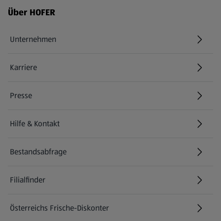
Fußzeilenmenü - weitere Links
Über HOFER
Unternehmen
Karriere
(öffnet in einem neuen Tab)
Presse
Hilfe & Kontakt
(öffnet in einem neuen Tab)
Bestandsabfrage
(öffnet in einem neuen Tab)
Filialfinder
Österreichs Frische-Diskonter