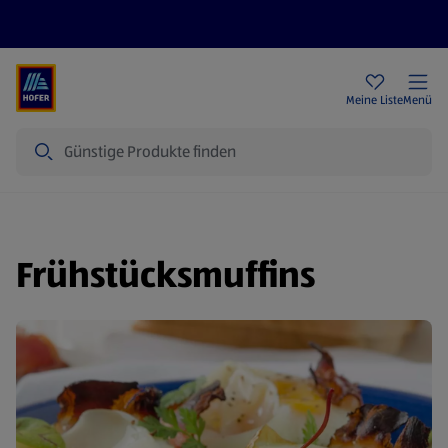
Rezeptwelt
Newsletter
HOFER Filialen
Meine Liste
Menü
Suche
Frühstücksmuffins