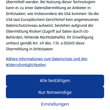
übermittelt werden. Bei Nutzung dieser Technologien
Meine Meinung. Mein HOFER.
kann es zu einer Datenübermittlung an Anbieter in
Drittstaaten, wie insbesondere die USA kommen. Da die
Gutscheingroßbestellung
USA laut Europäischem Gerichtshof kein angemessenes
(öffnet in einem neuen Tab)
Datenschutzniveau aufweist, bestehen aufgrund der
Übermittlung Risiken (Zugriff auf Daten durch US-
Folge uns hier:
Behörden, fehlende Rechtsbehelfe). Ihr Einwilligung
umfasst gemäß Art. 49 Abs. 1 lit. a DSGVO diese
Übermittlung in Drittstaaten
Jetzt die HOFER App downloaden
Nähere Informationen zum Datenschutz und den
Widerrufsmöglichkeiten
Alle bestätigen
Datenschutz- und Richtlinienmenü
(öffnet in einem neuen Tab)
Datenschutzhinweis &
Security Policy
Nur Notwendige
Impressum
Einstellungen
Cookie-Einstellungen