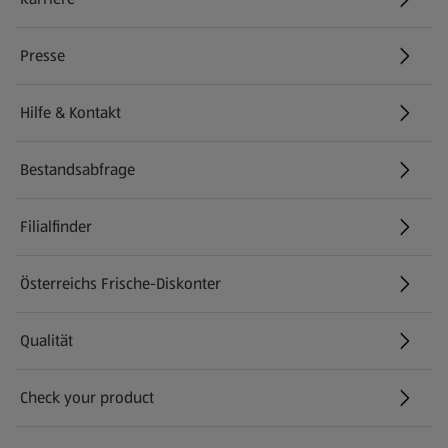
(öffnet in einem neuen Tab)
Presse
Hilfe & Kontakt
(öffnet in einem neuen Tab)
Bestandsabfrage
(öffnet in einem neuen Tab)
Filialfinder
Österreichs Frische-Diskonter
Qualität
Check your product
(öffnet in einem neuen Tab)