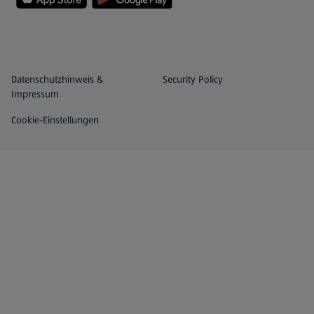
Datenschutz- und Richtlinienmenü
(öffnet in einem neuen Tab)
Datenschutzhinweis &
Security Policy
Impressum
Cookie-Einstellungen