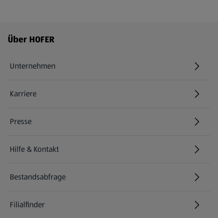
Fußzeilenmenü - weitere Links
Über HOFER
Unternehmen
Karriere
(öffnet in einem neuen Tab)
Presse
Hilfe & Kontakt
(öffnet in einem neuen Tab)
Bestandsabfrage
(öffnet in einem neuen Tab)
Filialfinder