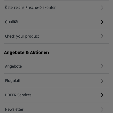
Österreichs Frische-Diskonter
Qualität
Check your product
(öffnet in einem neuen Tab)
Angebote & Aktionen
Angebote
Flugblatt
HOFER Services
Newsletter