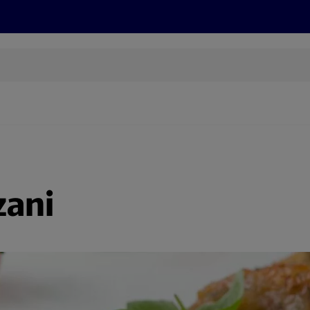
Grillen
ONLINESHOP
HOFER REISEN, HoT, FOTOS, GRÜN
(öffnet in einem neuen Tab)
zani