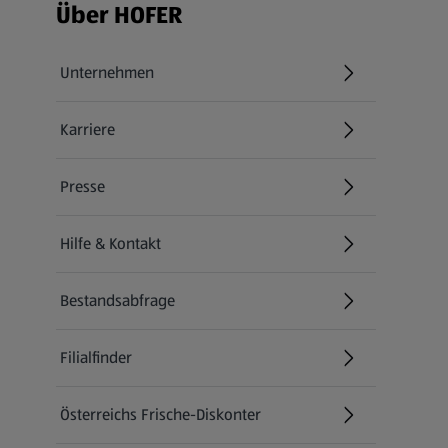
Fußzeilenmenü - weitere Links
Über HOFER
Unternehmen
Karriere
(öffnet in einem neuen Tab)
Presse
Hilfe & Kontakt
(öffnet in einem neuen Tab)
Bestandsabfrage
(öffnet in einem neuen Tab)
Filialfinder
Österreichs Frische-Diskonter