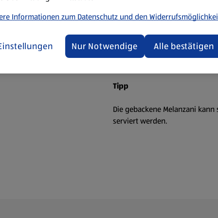
Die Melanzani waschen und i
ere Informationen zum Datenschutz und den Widerrufsmöglichkei
Grillplatte oder in die Back
Mozzarellascheibe daraufleg
Einstellungen
Nur Notwendige
Alle bestätigen
In der Philips Airfryer Heißl
Die gebackene Melanzani mit 
Tipp
Die gebackene Melanzani kann s
serviert werden.