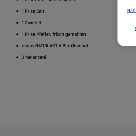
Näh
1 Prise Salz
1 Zwiebel
1 Prise Pfeffer, frisch gemahlen
etwas NATUR AKTIV Bio-Olivenöl
2 Melanzani