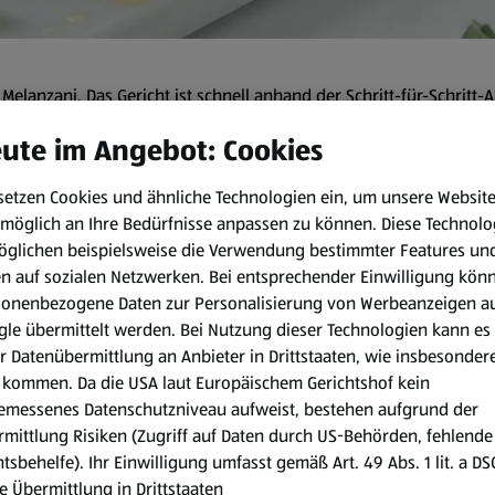
elanzani. Das Gericht ist schnell anhand der Schritt-für-Schritt-A
ute im Angebot: Cookies
setzen Cookies und ähnliche Technologien ein, um unsere Websit
5 min
möglich an Ihre Bedürfnisse anpassen zu können.
Diese Technolo
öglichen beispielsweise die Verwendung bestimmter Features un
Zubereitungsart:
en auf sozialen Netzwerken. Bei entsprechender Einwilligung kön
sonenbezogene Daten zur Personalisierung von Werbeanzeigen a
Für die gebackene Melanzani
le übermittelt werden. Bei Nutzung dieser Technologien kann es
Würfel schneiden. Tomaten w
r Datenübermittlung an Anbieter in Drittstaaten, wie insbesondere
lassen und in Scheiben schn
kommen. Da die USA laut Europäischem Gerichtshof kein
emessenes Datenschutzniveau aufweist, bestehen aufgrund der
Das Öl erhitzen und Zwiebel
mittlung Risiken (Zugriff auf Daten durch US-Behörden, fehlende
und ungefähr 15 Minuten koc
tsbehelfe). Ihr Einwilligung umfasst gemäß Art. 49 Abs. 1 lit. a D
würzen.
e Übermittlung in Drittstaaten