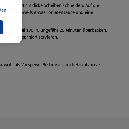
n ungefähr 1 cm dicke Scheiben schneiden. Auf die
ten
form legen. Jeweils etwas Tomatensauce und eine
en.
uftfritteuse bei 180 °C ungefähr 20 Minuten überbacken.
Basilikum garniert servieren.
owohl als Vorspeise, Beilage als auch Hauptspeise