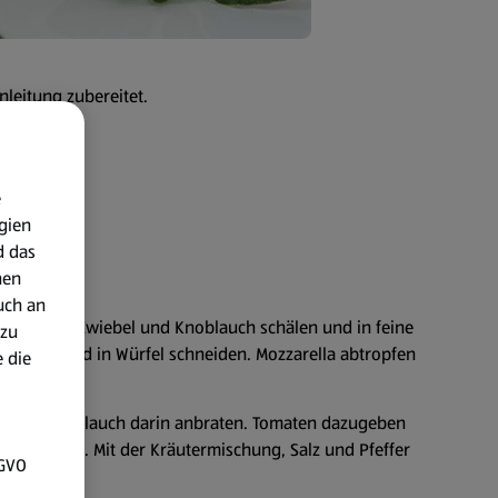
nleitung zubereitet.
e
gien
d das
nen
uch an
 zunächst Zwiebel und Knoblauch schälen und in feine
 zu
aschen und in Würfel schneiden. Mozzarella abtropfen
 die
eiden.
 sowie Knoblauch darin anbraten. Tomaten dazugeben
hen lassen. Mit der Kräutermischung, Salz und Pfeffer
SGVO