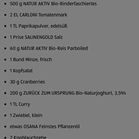
500 g NATUR AKTIV Bio-Rinderfaschiertes
2 EL CARLONI Tomatenmark
1 TL Paprikapulver, edelsüß
1 Prise SALINENGOLD Salz
60 g NATUR AKTIV Bio-Reis Parboiled
1 Bund Minze, frisch
1 Kopfsalat
30 g Cranberries
200 g ZURÜCK ZUM URSPRUNG Bio-Naturjoghurt, 3,5%
1 TL Curry
1 Zwiebel, klein
etwas OSANA Feinstes Pflanzenöl
2 Knoblauchzehe