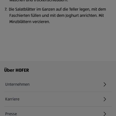
Die Salatblätter im Ganzen auf die Teller legen, mit dem
Faschierten füllen und mit dem Joghurt anrichten. Mit
Minzblättern verzieren.
Fußzeilenmenü - weitere Links
Über HOFER
Unternehmen
Karriere
(öffnet in einem neuen Tab)
Presse