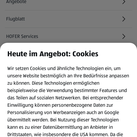
Angebote
Flugblatt
HOFER Services
Heute im Angebot: Cookies
Newsletter
Wir setzen Cookies und ähnliche Technologien ein, um
WhatsApp
unsere Website bestmöglich an Ihre Bedürfnisse anpassen
zu können.
Diese Technologien ermöglichen
Gewinnspiele
beispielsweise die Verwendung bestimmter Features und
das Teilen auf sozialen Netzwerken. Bei entsprechender
Einwilligung können personenbezogene Daten zur
Mein HOFER. Meine Einkäufe.
Personalisierung von Werbeanzeigen auch an Google
übermittelt werden. Bei Nutzung dieser Technologien
Meine Meinung. Mein HOFER.
kann es zu einer Datenübermittlung an Anbieter in
Drittstaaten, wie insbesondere die USA kommen. Da die