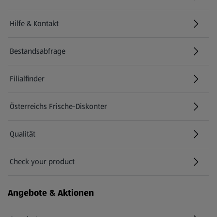
Hilfe & Kontakt
(öffnet in einem neuen Tab)
Bestandsabfrage
(öffnet in einem neuen Tab)
Filialfinder
Österreichs Frische-Diskonter
Qualität
Check your product
(öffnet in einem neuen Tab)
Angebote & Aktionen