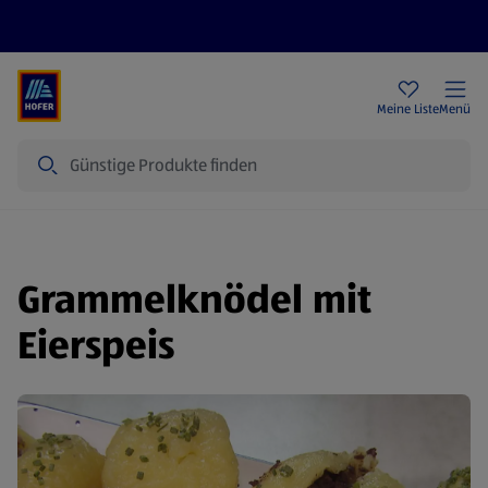
Rezeptwelt
Newsletter
HOFER Filialen
Meine Liste
Menü
Suche
Grammelknödel mit
Eierspeis