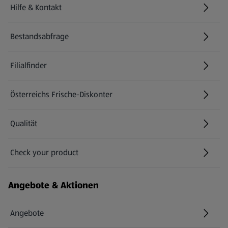
Hilfe & Kontakt
(öffnet in einem neuen Tab)
Bestandsabfrage
(öffnet in einem neuen Tab)
Filialfinder
Österreichs Frische-Diskonter
Qualität
Check your product
(öffnet in einem neuen Tab)
Angebote & Aktionen
Angebote