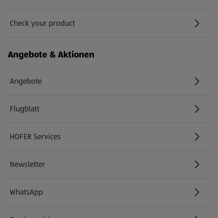
Check your product
(öffnet in einem neuen Tab)
Angebote & Aktionen
Angebote
Flugblatt
HOFER Services
Newsletter
WhatsApp