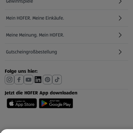
Gewinnspiele
Mein HOFER. Meine Einkäufe.
Meine Meinung. Mein HOFER.
Gutscheingroßbestellung
(öffnet in einem neuen Tab)
Folge uns hier:
Jetzt die HOFER App downloaden