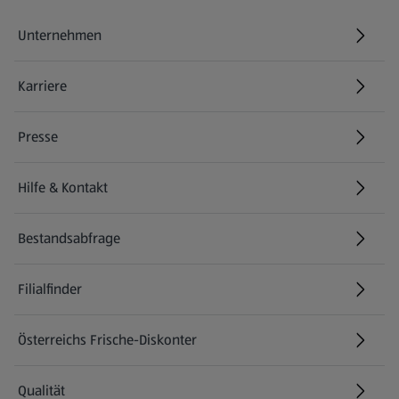
Unternehmen
Karriere
(öffnet in einem neuen Tab)
Presse
Hilfe & Kontakt
(öffnet in einem neuen Tab)
Bestandsabfrage
(öffnet in einem neuen Tab)
Filialfinder
Österreichs Frische-Diskonter
Qualität