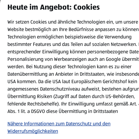
Datenschutz- und Richtlinienmenü
Heute im Angebot: Cookies
(öffnet in einem neuen Tab)
Datenschutzhinweis &
Security Policy
Impressum
Wir setzen Cookies und ähnliche Technologien ein, um unsere
Cookie-Einstellungen
Website bestmöglich an Ihre Bedürfnisse anpassen zu können
Technologien ermöglichen beispielsweise die Verwendung
bestimmter Features und das Teilen auf sozialen Netzwerken. 
entsprechender Einwilligung können personenbezogene Date
Personalisierung von Werbeanzeigen auch an Google übermitt
werden. Bei Nutzung dieser Technologien kann es zu einer
Datenübermittlung an Anbieter in Drittstaaten, wie insbesond
USA kommen. Da die USA laut Europäischem Gerichtshof kein
angemessenes Datenschutzniveau aufweist, bestehen aufgru
Übermittlung Risiken (Zugriff auf Daten durch US-Behörden,
fehlende Rechtsbehelfe). Ihr Einwilligung umfasst gemäß Art.
Abs. 1 lit. a DSGVO diese Übermittlung in Drittstaaten
Nähere Informationen zum Datenschutz und den
Widerrufsmöglichkeiten