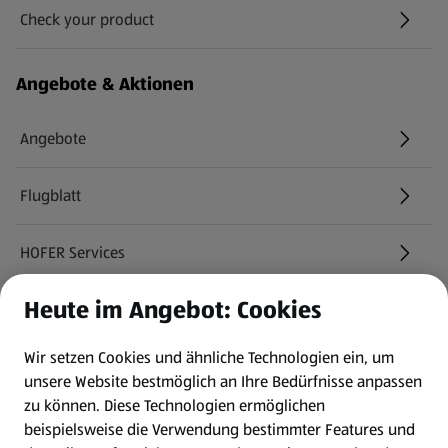
Check your product
(öffnet in einem neuen Tab)
Angebote & Aktionen
Angebote
Flugblatt
HOFER Services
Heute im Angebot: Cookies
Newsletter
Wir setzen Cookies und ähnliche Technologien ein, um
WhatsApp
unsere Website bestmöglich an Ihre Bedürfnisse anpassen
zu können.
Diese Technologien ermöglichen
Gewinnspiele
beispielsweise die Verwendung bestimmter Features und