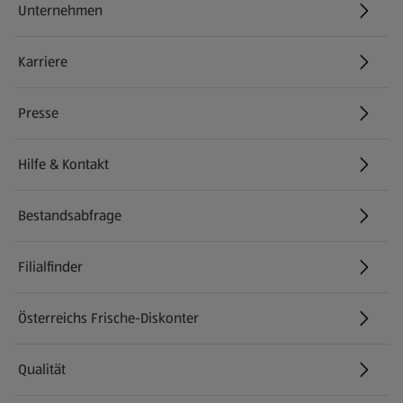
Unternehmen
Karriere
(öffnet in einem neuen Tab)
Presse
Hilfe & Kontakt
(öffnet in einem neuen Tab)
Bestandsabfrage
(öffnet in einem neuen Tab)
Filialfinder
Österreichs Frische-Diskonter
Qualität