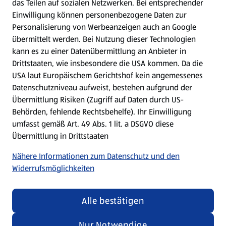
das Teilen auf sozialen Netzwerken. Bei entsprechender
Einwilligung können personenbezogene Daten zur
Mein HOFER. Meine Einkäufe.
Personalisierung von Werbeanzeigen auch an Google
übermittelt werden. Bei Nutzung dieser Technologien
Meine Meinung. Mein HOFER.
kann es zu einer Datenübermittlung an Anbieter in
Drittstaaten, wie insbesondere die USA kommen. Da die
Gutscheingroßbestellung
USA laut Europäischem Gerichtshof kein angemessenes
(öffnet in einem neuen Tab)
Datenschutzniveau aufweist, bestehen aufgrund der
Übermittlung Risiken (Zugriff auf Daten durch US-
Folge uns hier:
Behörden, fehlende Rechtsbehelfe). Ihr Einwilligung
umfasst gemäß Art. 49 Abs. 1 lit. a DSGVO diese
Übermittlung in Drittstaaten
Jetzt die HOFER App downloaden
Nähere Informationen zum Datenschutz und den
Widerrufsmöglichkeiten
Alle bestätigen
Datenschutz- und Richtlinienmenü
(öffnet in einem neuen Tab)
Datenschutzhinweis &
Security Policy
Nur Notwendige