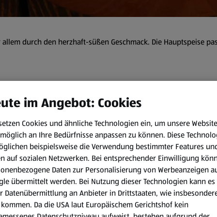
r allem durch den herzhaft-süßen Geschmack. Die Hauptspeise passt
 min
ute im Angebot: Cookies
Zubereitungsart:
setzen Cookies und ähnliche Technologien ein, um unsere Websit
möglich an Ihre Bedürfnisse anpassen zu können.
Diese Technolo
Backofen vorheizen (180 °C O
öglichen beispielsweise die Verwendung bestimmter Features un
en auf sozialen Netzwerken. Bei entsprechender Einwilligung kön
Äpfel schälen, entkernen un
sonenbezogene Daten zur Personalisierung von Werbeanzeigen a
Wurzelansatz entfernen.
le übermittelt werden. Bei Nutzung dieser Technologien kann es
Hühnerfilets mit Salz, Pfeffe
r Datenübermittlung an Anbieter in Drittstaaten, wie insbesondere
rundherum anbraten.
kommen. Da die USA laut Europäischem Gerichtshof kein
emessenes Datenschutzniveau aufweist, bestehen aufgrund der