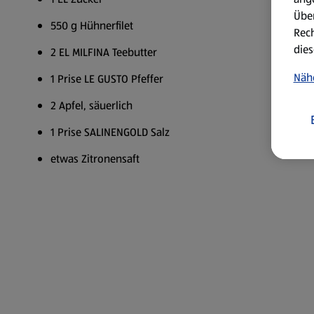
Über
550 g Hühnerfilet
Rech
dies
2 EL MILFINA Teebutter
Näh
1 Prise LE GUSTO Pfeffer
2 Apfel, säuerlich
1 Prise SALINENGOLD Salz
etwas Zitronensaft