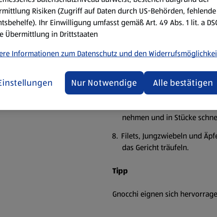
Hühnerfilets mit den Jungzwi
mittlung Risiken (Zugriff auf Daten durch US-Behörden, fehlende
Minuten im Backofen garen.
tsbehelfe). Ihr Einwilligung umfasst gemäß Art. 49 Abs. 1 lit. a D
e Übermittlung in Drittstaaten
Währenddessen die Apfelstüc
darüberstreuen und weiterbr
ere Informationen zum Datenschutz und den Widerrufsmöglichkei
umrühren und schwenken.
Äpfel aus der Pfanne nehmen
Einstellungen
Nur Notwendige
Alle bestätigen
lassen.
Mit Salz, Pfeffer und Zitron
nehmen und in Stücke schne
Filets, Jungzwiebeln und Äp
das Gericht träufeln.
Tipp
Gnocchi eignen sich hervorrage