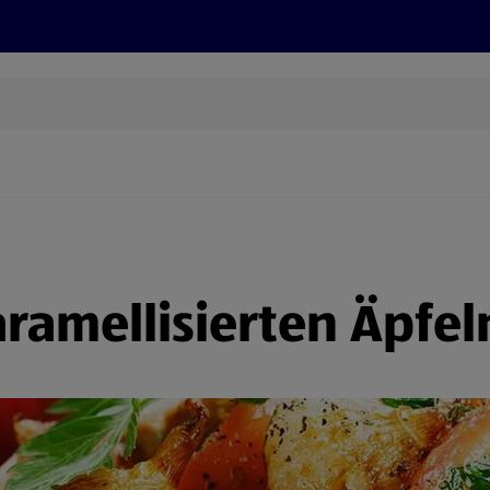
Grillen
ONLINESHOP
HOFER REISEN, HoT, FOTOS, GRÜN
(öffnet in einem neuen Tab)
ramellisierten Äpfel