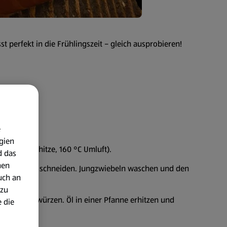
 perfekt in die Frühlingszeit – gleich ausprobieren!
e
gien
ber-/Unterhitze, 160 °C Umluft).
d das
nen
d in Spalten schneiden. Jungzwiebeln waschen und den
uch an
 zu
r und Curry würzen. Öl in einer Pfanne erhitzen und
 die