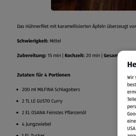
Das Hühnerfilet mit karamellisierten Äpfeln überzeugt vo
Schwierigkeit:
Mittel
Zubereitung:
15 min |
Kochzeit:
20 min |
Gesamtzeit:
35
He
Zutaten für 4 Portionen
Wir 
best
200 ml MILFINA Schlagobers
erm
Teil
2 TL LE GUSTO Curry
per
2 EL OSANA Feinstes Pflanzenöl
Goog
eine
4 Jungzwiebel
USA 
ang
1 EL Zucker