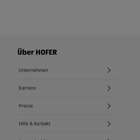
Fußzeilenmenü - weitere Links
Über HOFER
Unternehmen
Karriere
(öffnet in einem neuen Tab)
Presse
Hilfe & Kontakt
(öffnet in einem neuen Tab)