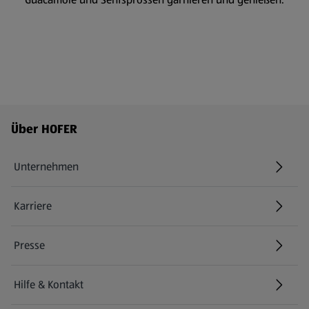
Fußzeilenmenü - weitere Links
Über HOFER
Unternehmen
Karriere
(öffnet in einem neuen Tab)
Presse
Hilfe & Kontakt
(öffnet in einem neuen Tab)