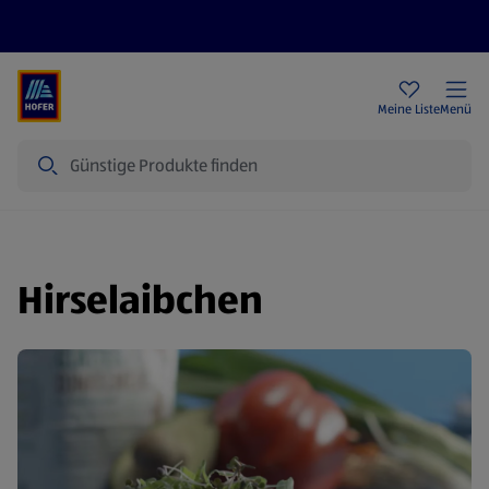
Rezeptwelt
Newsletter
HOFER Filialen
Meine Liste
Menü
Suche
Hirselaibchen