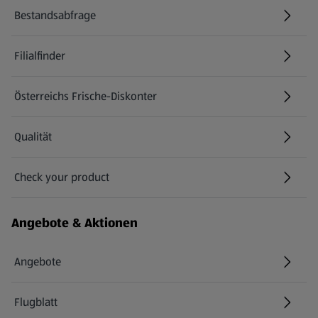
Bestandsabfrage
(öffnet in einem neuen Tab)
Filialfinder
Österreichs Frische-Diskonter
Qualität
Check your product
(öffnet in einem neuen Tab)
Angebote & Aktionen
Angebote
Flugblatt