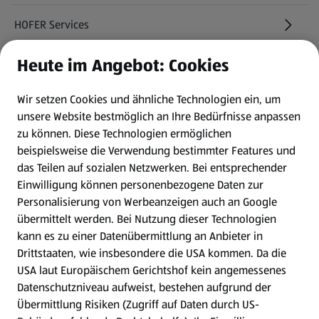
HOFER Services
Heute im Angebot: Cookies
Newsletter
Wir setzen Cookies und ähnliche Technologien ein, um
WhatsApp
unsere Website bestmöglich an Ihre Bedürfnisse anpassen
zu können.
Diese Technologien ermöglichen
Gewinnspiele
beispielsweise die Verwendung bestimmter Features und
das Teilen auf sozialen Netzwerken. Bei entsprechender
Einwilligung können personenbezogene Daten zur
Mein HOFER. Meine Einkäufe.
Personalisierung von Werbeanzeigen auch an Google
übermittelt werden. Bei Nutzung dieser Technologien
Meine Meinung. Mein HOFER.
kann es zu einer Datenübermittlung an Anbieter in
Drittstaaten, wie insbesondere die USA kommen. Da die
Gutscheingroßbestellung
USA laut Europäischem Gerichtshof kein angemessenes
(öffnet in einem neuen Tab)
Datenschutzniveau aufweist, bestehen aufgrund der
Übermittlung Risiken (Zugriff auf Daten durch US-
Folge uns hier: