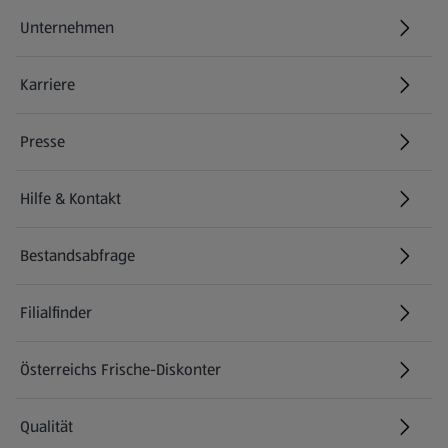
Unternehmen
Karriere
(öffnet in einem neuen Tab)
Presse
Hilfe & Kontakt
(öffnet in einem neuen Tab)
Bestandsabfrage
(öffnet in einem neuen Tab)
Filialfinder
Österreichs Frische-Diskonter
Qualität