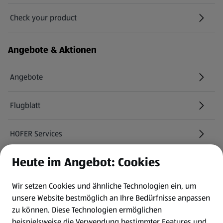
Check your product
(öffnet in einem neuen Tab)
Angebote & Aktionen
Angebote
Flugblatt
HOFER Services
Heute im Angebot: Cookies
Newsletter
Wir setzen Cookies und ähnliche Technologien ein, um
WhatsApp
unsere Website bestmöglich an Ihre Bedürfnisse anpassen
zu können.
Diese Technologien ermöglichen
Gewinnspiele
beispielsweise die Verwendung bestimmter Features und