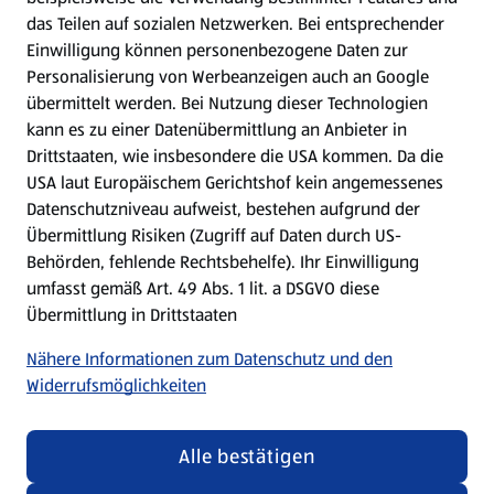
das Teilen auf sozialen Netzwerken. Bei entsprechender
Einwilligung können personenbezogene Daten zur
Mein HOFER. Meine Einkäufe.
Personalisierung von Werbeanzeigen auch an Google
übermittelt werden. Bei Nutzung dieser Technologien
Meine Meinung. Mein HOFER.
kann es zu einer Datenübermittlung an Anbieter in
Drittstaaten, wie insbesondere die USA kommen. Da die
Gutscheingroßbestellung
USA laut Europäischem Gerichtshof kein angemessenes
(öffnet in einem neuen Tab)
Datenschutzniveau aufweist, bestehen aufgrund der
Übermittlung Risiken (Zugriff auf Daten durch US-
Folge uns hier:
Behörden, fehlende Rechtsbehelfe). Ihr Einwilligung
umfasst gemäß Art. 49 Abs. 1 lit. a DSGVO diese
Übermittlung in Drittstaaten
Jetzt die HOFER App downloaden
Nähere Informationen zum Datenschutz und den
Widerrufsmöglichkeiten
Alle bestätigen