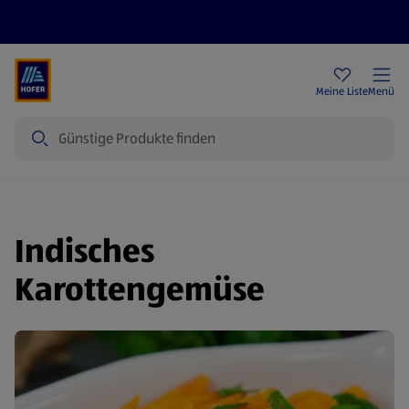
Rezeptwelt
Newsletter
HOFER Filialen
Meine Liste
Menü
Suche
Indisches
Karottengemüse