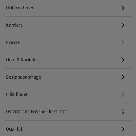
Unternehmen
Karriere
(öffnet in einem neuen Tab)
Presse
Hilfe & Kontakt
(öffnet in einem neuen Tab)
Bestandsabfrage
(öffnet in einem neuen Tab)
Filialfinder
Österreichs Frische-Diskonter
Qualität