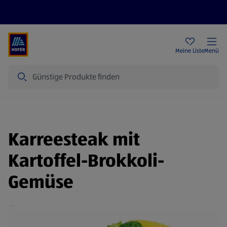
Rezeptwelt
Newsletter
HOFER Filialen
Meine Liste
Menü
Suche
Karreesteak mit
Kartoffel-Brokkoli-
Gemüse