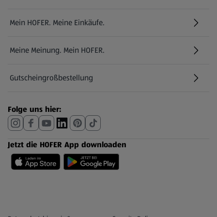
Mein HOFER. Meine Einkäufe.
Meine Meinung. Mein HOFER.
Gutscheingroßbestellung
(öffnet in einem neuen Tab)
Folge uns hier:
Jetzt die HOFER App downloaden