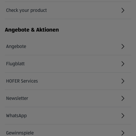
Check your product
(öffnet in einem neuen Tab)
Angebote & Aktionen
Angebote
Flugblatt
HOFER Services
Newsletter
WhatsApp
Gewinnspiele