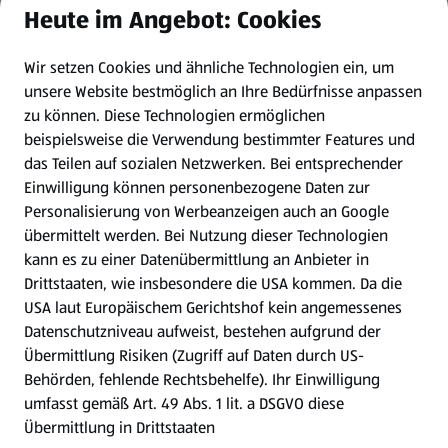
Heute im Angebot: Cookies
Newsletter
Wir setzen Cookies und ähnliche Technologien ein, um
WhatsApp
unsere Website bestmöglich an Ihre Bedürfnisse anpassen
zu können.
Diese Technologien ermöglichen
Gewinnspiele
beispielsweise die Verwendung bestimmter Features und
das Teilen auf sozialen Netzwerken. Bei entsprechender
Einwilligung können personenbezogene Daten zur
Mein HOFER. Meine Einkäufe.
Personalisierung von Werbeanzeigen auch an Google
übermittelt werden. Bei Nutzung dieser Technologien
Meine Meinung. Mein HOFER.
kann es zu einer Datenübermittlung an Anbieter in
Drittstaaten, wie insbesondere die USA kommen. Da die
Gutscheingroßbestellung
USA laut Europäischem Gerichtshof kein angemessenes
(öffnet in einem neuen Tab)
Datenschutzniveau aufweist, bestehen aufgrund der
Übermittlung Risiken (Zugriff auf Daten durch US-
Folge uns hier:
Behörden, fehlende Rechtsbehelfe). Ihr Einwilligung
umfasst gemäß Art. 49 Abs. 1 lit. a DSGVO diese
Übermittlung in Drittstaaten
Jetzt die HOFER App downloaden