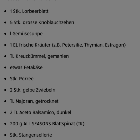
1 Stk. Lorbeerblatt
5 Stk. grosse Knoblauchzehen
l Gemüsesuppe
1 EL frische Kräuter (z.B. Petersilie, Thymian, Estragon)
TL Kreuzkümmel, gemahlen
etwas Fetakäse
Stk. Porree
2 Stk. gelbe Zwiebeln
TL Majoran, getrocknet
2 TL Aceto Balsamico, dunkel
200 g ALL SEASONS Blattspinat (TK)
Stk. Stangensellerie