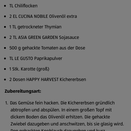
TL Chiliflocken
2 EL CUCINA NOBILE Olivenöl extra
1 TL getrockneter Thymian
2 TL ASIA GREEN GARDEN Sojasauce
500 g gehackte Tomaten aus der Dose
TL LE GUSTO Paprikapulver
1 Stk. Karotte (groß)
2 Dosen HAPPY HARVEST Kichererbsen
Zubereitungsart:
Das Gemüse fein hacken. Die Kichererbsen gründlich
abtropfen und abspülen. In einem großen Topf mit
dickem Boden das Olivenöl erhitzen. Die gehackte
Zwiebel dazugeben und anschwitzen, bis sie glasig wird.
Den gehackten Knoblauch dazugeben und kurz