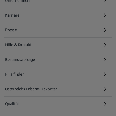
Unternehmen
Karriere
(öffnet in einem neuen Tab)
Presse
Hilfe & Kontakt
(öffnet in einem neuen Tab)
Bestandsabfrage
(öffnet in einem neuen Tab)
Filialfinder
Österreichs Frische-Diskonter
Qualität