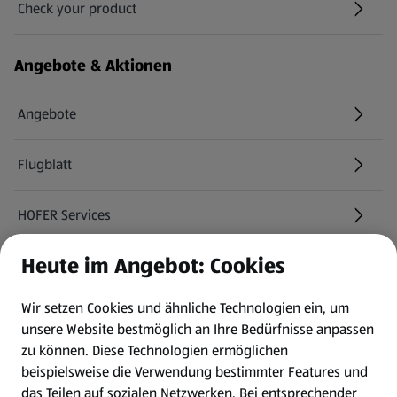
Check your product
(öffnet in einem neuen Tab)
Angebote & Aktionen
Angebote
Flugblatt
HOFER Services
Heute im Angebot: Cookies
Newsletter
Wir setzen Cookies und ähnliche Technologien ein, um
WhatsApp
unsere Website bestmöglich an Ihre Bedürfnisse anpassen
zu können.
Diese Technologien ermöglichen
Gewinnspiele
beispielsweise die Verwendung bestimmter Features und
das Teilen auf sozialen Netzwerken. Bei entsprechender