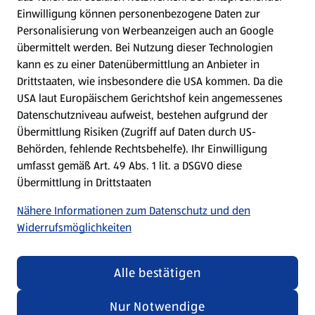
Einwilligung können personenbezogene Daten zur
Mein HOFER. Meine Einkäufe.
Personalisierung von Werbeanzeigen auch an Google
übermittelt werden. Bei Nutzung dieser Technologien
Meine Meinung. Mein HOFER.
kann es zu einer Datenübermittlung an Anbieter in
Drittstaaten, wie insbesondere die USA kommen. Da die
Gutscheingroßbestellung
USA laut Europäischem Gerichtshof kein angemessenes
(öffnet in einem neuen Tab)
Datenschutzniveau aufweist, bestehen aufgrund der
Übermittlung Risiken (Zugriff auf Daten durch US-
Folge uns hier:
Behörden, fehlende Rechtsbehelfe). Ihr Einwilligung
umfasst gemäß Art. 49 Abs. 1 lit. a DSGVO diese
Übermittlung in Drittstaaten
Jetzt die HOFER App downloaden
Nähere Informationen zum Datenschutz und den
Widerrufsmöglichkeiten
Alle bestätigen
Datenschutz- und Richtlinienmenü
(öffnet in einem neuen Tab)
Datenschutzhinweis &
Security Policy
Nur Notwendige