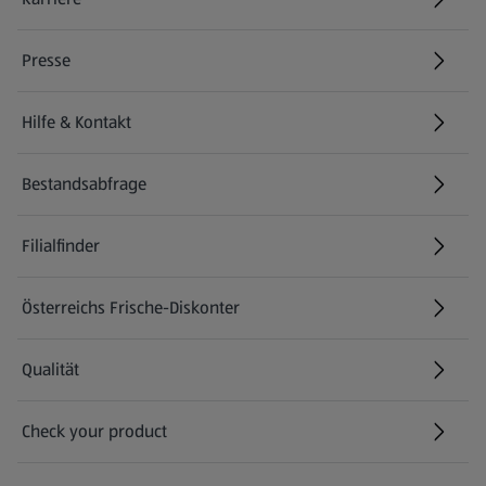
(öffnet in einem neuen Tab)
Presse
Hilfe & Kontakt
(öffnet in einem neuen Tab)
Bestandsabfrage
(öffnet in einem neuen Tab)
Filialfinder
Österreichs Frische-Diskonter
Qualität
Check your product
(öffnet in einem neuen Tab)