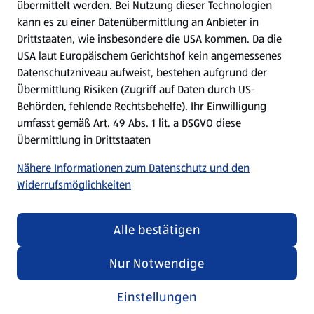
übermittelt werden. Bei Nutzung dieser Technologien
Meine Meinung. Mein HOFER.
kann es zu einer Datenübermittlung an Anbieter in
Drittstaaten, wie insbesondere die USA kommen. Da die
Gutscheingroßbestellung
USA laut Europäischem Gerichtshof kein angemessenes
(öffnet in einem neuen Tab)
Datenschutzniveau aufweist, bestehen aufgrund der
Übermittlung Risiken (Zugriff auf Daten durch US-
Folge uns hier:
Behörden, fehlende Rechtsbehelfe). Ihr Einwilligung
umfasst gemäß Art. 49 Abs. 1 lit. a DSGVO diese
Übermittlung in Drittstaaten
Jetzt die HOFER App downloaden
Nähere Informationen zum Datenschutz und den
Widerrufsmöglichkeiten
Alle bestätigen
Datenschutz- und Richtlinienmenü
(öffnet in einem neuen Tab)
Datenschutzhinweis &
Security Policy
Nur Notwendige
Impressum
Einstellungen
Cookie-Einstellungen