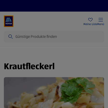
Rezeptwelt
Newsletter
HOFER Filialen
Meine Liste
Menü
Suche
Krautfleckerl