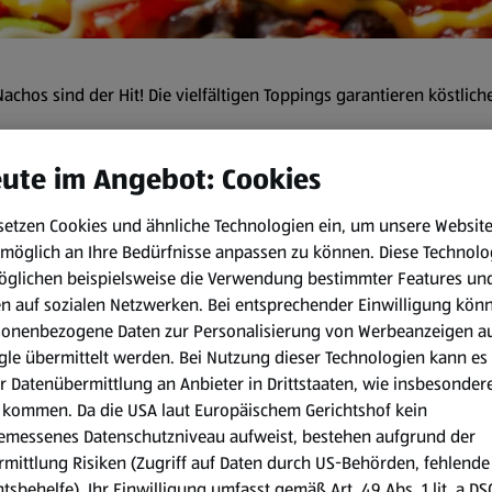
chos sind der Hit! Die vielfältigen Toppings garantieren köstliche
ute im Angebot: Cookies
 min
setzen Cookies und ähnliche Technologien ein, um unsere Websit
möglich an Ihre Bedürfnisse anpassen zu können.
Diese Technolo
Zubereitungsart:
öglichen beispielsweise die Verwendung bestimmter Features un
en auf sozialen Netzwerken. Bei entsprechender Einwilligung kön
Den Ofen auf 200°C Heißluft 
sonenbezogene Daten zur Personalisierung von Werbeanzeigen a
verteilen.
le übermittelt werden. Bei Nutzung dieser Technologien kann es
r Datenübermittlung an Anbieter in Drittstaaten, wie insbesondere
Die Bohnen abseihen und mit
kommen. Da die USA laut Europäischem Gerichtshof kein
und die Tortilla Chips damit 
emessenes Datenschutzniveau aufweist, bestehen aufgrund der
Paprika und Zwiebel kleinsc
mittlung Risiken (Zugriff auf Daten durch US-Behörden, fehlende
Cheddar darüber reiben. Die T
tsbehelfe). Ihr Einwilligung umfasst gemäß Art. 49 Abs. 1 lit. a D