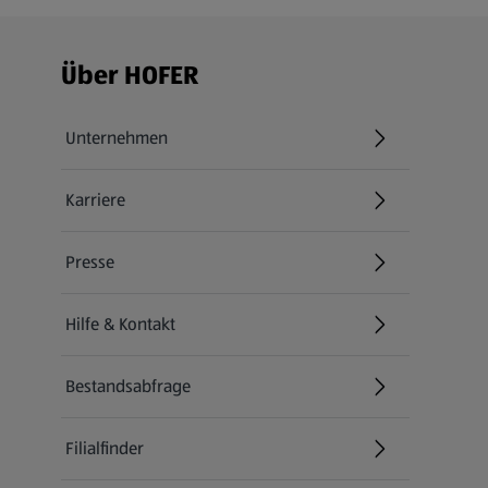
Fußzeilenmenü - weitere Links
Über HOFER
Unternehmen
Karriere
(öffnet in einem neuen Tab)
Presse
Hilfe & Kontakt
(öffnet in einem neuen Tab)
Bestandsabfrage
(öffnet in einem neuen Tab)
Filialfinder