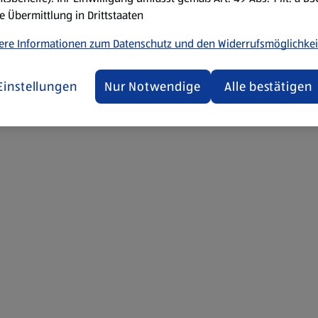
Käse geschmolzen und leicht
e Übermittlung in Drittstaaten
Die Tortilla Chips in eine Sc
ere Informationen zum Datenschutz und den Widerrufsmöglichkei
Frühlingszwiebeln und Pfef
und weitere Dips nach Wahl d
Einstellungen
Nur Notwendige
Alle bestätigen
Mit frischer Limette und war