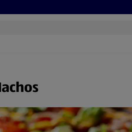
Grillen
ONLINESHOP
HOFER REISEN, HoT, FOTOS, GRÜN
(öffnet in einem neuen Tab)
Nachos