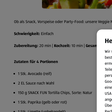
Ob als Snack, Vorspeise oder Party-Food: unsere Veggie Na
Schwierigkeit:
Einfach
He
Zubereitung:
20 min |
Kochzeit:
10 min |
Gesamtzeit:
30
Wir 
best
Zutaten für 4 Portionen
erm
Teil
1 Stk. Avocado (reif)
per
Goog
2 EL Sauce nach Wahl
eine
150 g SNACK FUN Tortilla Chips, Sorte: Natur
USA 
ang
1 Stk. Paprika (gelb oder rot)
Über
Rech
1 Stk. Limette (unbehandelt)