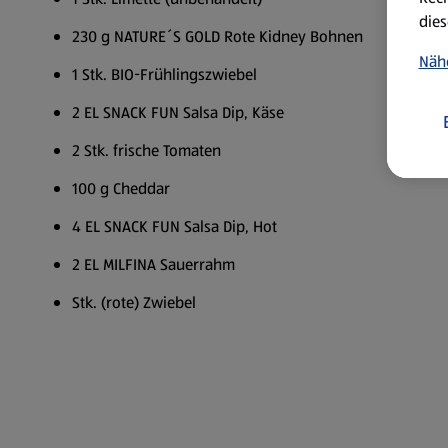
dies
230 g NATURE´S GOLD Rote Kidney Bohnen
Näh
1 Stk. BIO-Frühlingszwiebel
2 EL SNACK FUN Salsa Dip, Käse
2 Stk. frische Tomaten
100 g Cheddar
4 EL SNACK FUN Salsa Dip, Hot
2 EL MILFINA Sauerrahm
Stk. (rote) Zwiebel