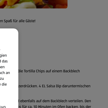
n Spaß für alle Gäste!
e
gien
d das
nen
vorheizen. Die Tortilla Chips auf einem Backblech
uch an
 zu
 die
 der Gabel zerdrücken. 4 EL Salsa Dip daruntermischen
marinieren.
hneiden und ebenfalls auf dem Backblech verteilen. Den
ortilla Chips für ca. 10 Minuten im Ofen backen, bis der
SGVO