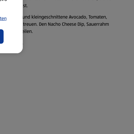
 gebräunt ist.
hüssel füllen und kleingeschnittene Avocado, Tomaten,
ten
fer darüberstreuen. Den Nacho Cheese Dip, Sauerrahm
arauf verteilen.
m servieren.