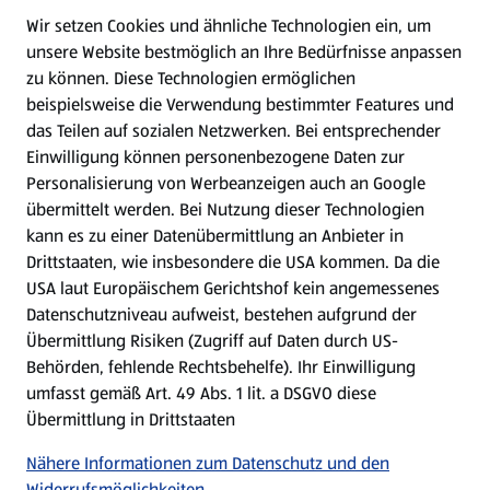
Wir setzen Cookies und ähnliche Technologien ein, um
WhatsApp
unsere Website bestmöglich an Ihre Bedürfnisse anpassen
zu können.
Diese Technologien ermöglichen
Gewinnspiele
beispielsweise die Verwendung bestimmter Features und
das Teilen auf sozialen Netzwerken. Bei entsprechender
Einwilligung können personenbezogene Daten zur
Mein HOFER. Meine Einkäufe.
Personalisierung von Werbeanzeigen auch an Google
übermittelt werden. Bei Nutzung dieser Technologien
Meine Meinung. Mein HOFER.
kann es zu einer Datenübermittlung an Anbieter in
Drittstaaten, wie insbesondere die USA kommen. Da die
Gutscheingroßbestellung
USA laut Europäischem Gerichtshof kein angemessenes
(öffnet in einem neuen Tab)
Datenschutzniveau aufweist, bestehen aufgrund der
Übermittlung Risiken (Zugriff auf Daten durch US-
Folge uns hier:
Behörden, fehlende Rechtsbehelfe). Ihr Einwilligung
umfasst gemäß Art. 49 Abs. 1 lit. a DSGVO diese
Übermittlung in Drittstaaten
Jetzt die HOFER App downloaden
Nähere Informationen zum Datenschutz und den
Widerrufsmöglichkeiten