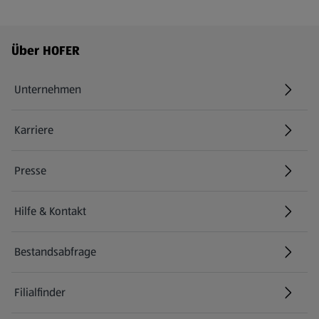
Fußzeilenmenü - weitere Links
Über HOFER
Unternehmen
Karriere
(öffnet in einem neuen Tab)
Presse
Hilfe & Kontakt
(öffnet in einem neuen Tab)
Bestandsabfrage
(öffnet in einem neuen Tab)
Filialfinder