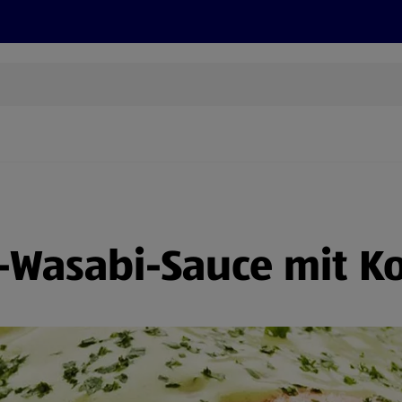
Grillen
ONLINESHOP
HOFER REISEN, HoT, FOTOS, GRÜN
(öffnet in einem neuen Tab)
ry-Wasabi-Sauce mit K