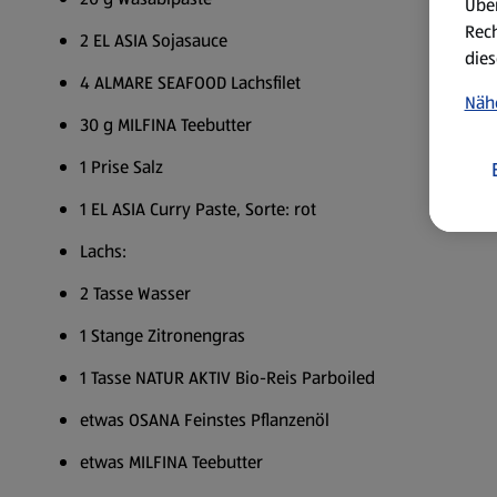
Über
Rech
2 EL ASIA Sojasauce
dies
4 ALMARE SEAFOOD Lachsfilet
Näh
30 g MILFINA Teebutter
1 Prise Salz
1 EL ASIA Curry Paste, Sorte: rot
Lachs:
2 Tasse Wasser
1 Stange Zitronengras
1 Tasse NATUR AKTIV Bio-Reis Parboiled
etwas OSANA Feinstes Pflanzenöl
etwas MILFINA Teebutter