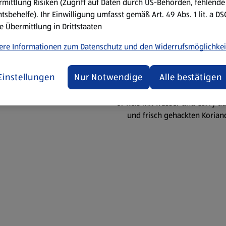
mittlung Risiken (Zugriff auf Daten durch US-Behörden, fehlende
Reis mit Wasser und Curry auf
tsbehelfe). Ihr Einwilligung umfasst gemäß Art. 49 Abs. 1 lit. a D
und frisch gehackten Korian
e Übermittlung in Drittstaaten
Kokosmilch, Curry-Paste, Zitr
ere Informationen zum Datenschutz und den Widerrufsmöglichkei
köcheln lassen. Limettenblä
Butter montieren und mit W
Einstellungen
Nur Notwendige
Alle bestätigen
Reis:
Reis mit Wasser und Curry auf
und frisch gehackten Korian