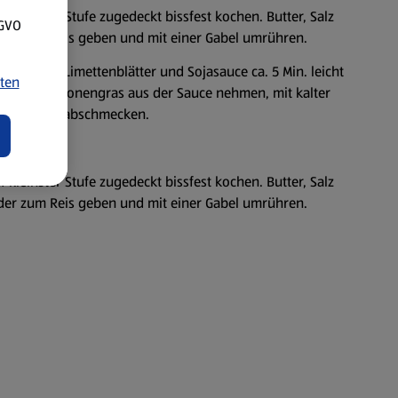
 kleinster Stufe zugedeckt bissfest kochen. Butter, Salz
SGVO
der zum Reis geben und mit einer Gabel umrühren.
onengras, Limettenblätter und Sojasauce ca. 5 Min. leicht
ten
tter und Zitronengras aus der Sauce nehmen, mit kalter
asabipaste abschmecken.
 kleinster Stufe zugedeckt bissfest kochen. Butter, Salz
der zum Reis geben und mit einer Gabel umrühren.