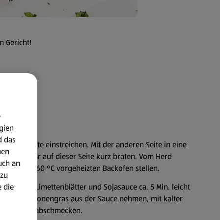
n Gericht!
e
gien
d das
it Wasabipaste einstreichen. Mit der anderen Seite in eine
nen
twas Öl nur auf dieser Seite kurz braten. Vom Herd
uch an
n den auf 60 °C vorgeheizten Backofen stellen.
 zu
 die
onengras, Limettenblätter und Sojasauce ca. 5 Min. leicht
tter und Zitronengras aus der Sauce nehmen, mit kalter
asabipaste abschmecken.