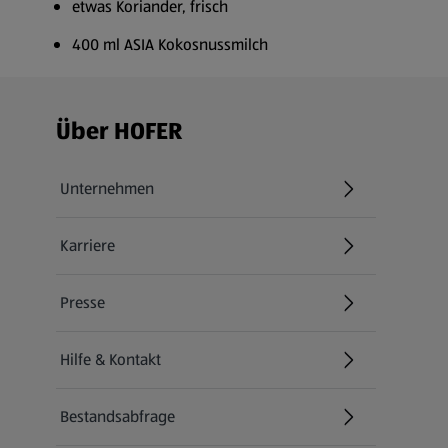
etwas Koriander, frisch
400 ml ASIA Kokosnussmilch
Fußzeilenmenü - weitere Links
Über HOFER
Unternehmen
Karriere
(öffnet in einem neuen Tab)
Presse
Hilfe & Kontakt
(öffnet in einem neuen Tab)
Bestandsabfrage
(öffnet in einem neuen Tab)