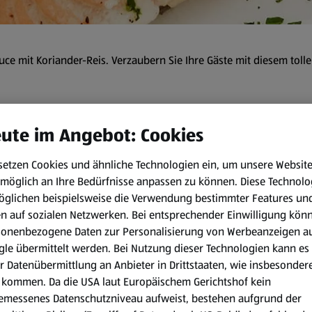
uce mit Koriander-Reis. Verzaubern Sie Ihre Gäste mit diesem tolle
min
ute im Angebot: Cookies
setzen Cookies und ähnliche Technologien ein, um unsere Websit
Zubereitungsart:
möglich an Ihre Bedürfnisse anpassen zu können.
Diese Technolo
öglichen beispielsweise die Verwendung bestimmter Features un
Lachsfilets auf einer Seite m
en auf sozialen Netzwerken. Bei entsprechender Einwilligung kön
heiße Pfanne legen und mit e
sonenbezogene Daten zur Personalisierung von Werbeanzeigen a
nehmen und mit der Pfanne i
le übermittelt werden. Bei Nutzung dieser Technologien kann es
r Datenübermittlung an Anbieter in Drittstaaten, wie insbesondere
Kokosmilch, Curry-Paste, Zitr
kommen. Da die USA laut Europäischem Gerichtshof kein
köcheln lassen. Limettenblä
emessenes Datenschutzniveau aufweist, bestehen aufgrund der
Butter montieren und mit W