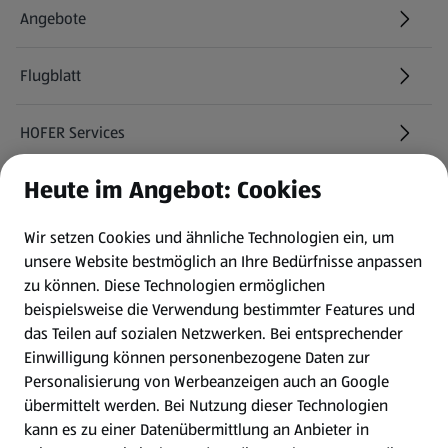
Angebote
Flugblatt
HOFER Services
Heute im Angebot: Cookies
Newsletter
Wir setzen Cookies und ähnliche Technologien ein, um
WhatsApp
unsere Website bestmöglich an Ihre Bedürfnisse anpassen
zu können.
Diese Technologien ermöglichen
Gewinnspiele
beispielsweise die Verwendung bestimmter Features und
das Teilen auf sozialen Netzwerken. Bei entsprechender
Einwilligung können personenbezogene Daten zur
Mein HOFER. Meine Einkäufe.
Personalisierung von Werbeanzeigen auch an Google
übermittelt werden. Bei Nutzung dieser Technologien
Meine Meinung. Mein HOFER.
kann es zu einer Datenübermittlung an Anbieter in