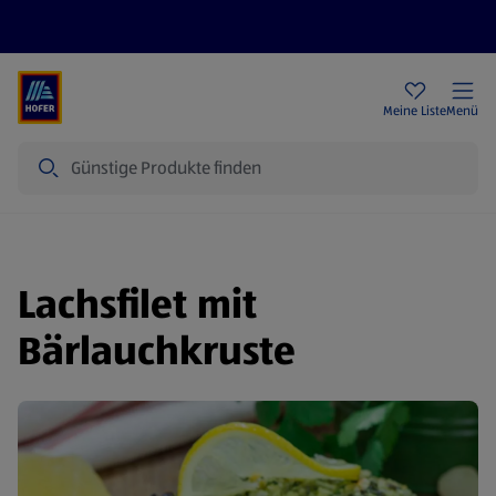
Rezeptwelt
Newsletter
HOFER Filialen
Meine Liste
Menü
Suche
Lachsfilet mit
Bärlauchkruste