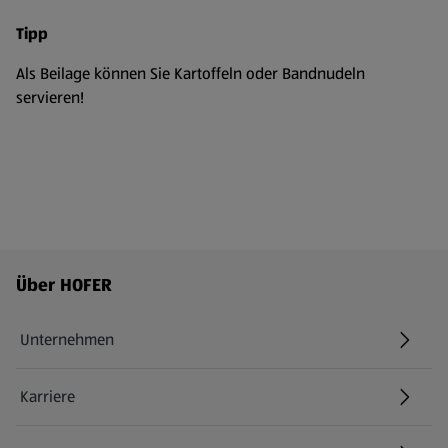
Tipp
Als Beilage können Sie Kartoffeln oder Bandnudeln
servieren!
Fußzeilenmenü - weitere Links
Über HOFER
Unternehmen
Karriere
(öffnet in einem neuen Tab)