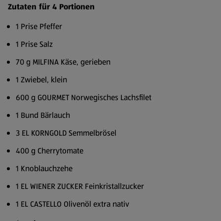
Zutaten für 4 Portionen
1 Prise Pfeffer
1 Prise Salz
70 g MILFINA Käse, gerieben
1 Zwiebel, klein
600 g GOURMET Norwegisches Lachsfilet
1 Bund Bärlauch
3 EL KORNGOLD Semmelbrösel
400 g Cherrytomate
1 Knoblauchzehe
1 EL WIENER ZUCKER Feinkristallzucker
1 EL CASTELLO Olivenöl extra nativ