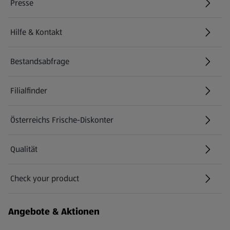
Presse
Hilfe & Kontakt
(öffnet in einem neuen Tab)
Bestandsabfrage
(öffnet in einem neuen Tab)
Filialfinder
Österreichs Frische-Diskonter
Qualität
Check your product
(öffnet in einem neuen Tab)
Angebote & Aktionen