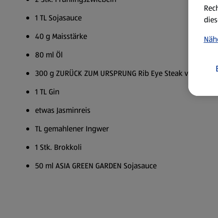
Rech
1 TL Sojasauce
dies
40 g Maisstärke
Näh
80 ml Öl
300 g ZURÜCK ZUM URSPRUNG Rib Eye Steak vom Berg
1 TL Gin
etwas Jasminreis
TL gemahlener Ingwer
1 Stk. Brokkoli
50 ml ASIA GREEN GARDEN Sojasauce