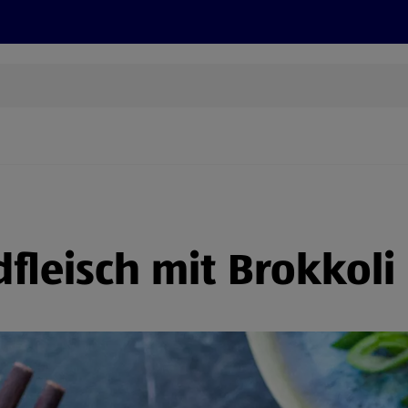
Grillen
ONLINESHOP
HOFER REISEN, HoT, FOTOS, GRÜN
(öffnet in einem neuen Tab)
fleisch mit Brokkoli