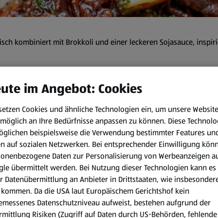
eisch kombiniert mit Brokkoli und einer leckeren Sojasauce, inspir
ute im Angebot: Cookies
5 min
setzen Cookies und ähnliche Technologien ein, um unsere Websit
Zubereitungsart:
möglich an Ihre Bedürfnisse anpassen zu können.
Diese Technolo
öglichen beispielsweise die Verwendung bestimmter Features un
Das Rindfleisch dünn gegen 
en auf sozialen Netzwerken. Bei entsprechender Einwilligung kön
sonenbezogene Daten zur Personalisierung von Werbeanzeigen a
1 TL Öl, 1 TL Gin (optional), 
le übermittelt werden. Bei Nutzung dieser Technologien kann es
Backpulver hinzufügen und 
r Datenübermittlung an Anbieter in Drittstaaten, wie insbesondere
marinieren lassen.
kommen. Da die USA laut Europäischem Gerichtshof kein
emessenes Datenschutzniveau aufweist, bestehen aufgrund der
Danach 30g Maisstärke hinz
mittlung Risiken (Zugriff auf Daten durch US-Behörden, fehlende