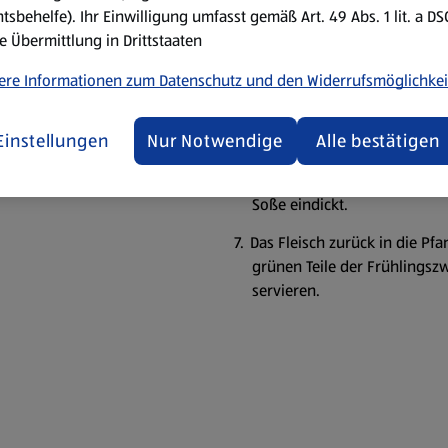
In einer großen Pfanne 80ml 
tsbehelfe). Ihr Einwilligung umfasst gemäß Art. 49 Abs. 1 lit. a D
beiden Seiten knusprig brat
e Übermittlung in Drittstaaten
Fleisch wiederholen.
ere Informationen zum Datenschutz und den Widerrufsmöglichkei
Hitze reduzieren und in Rös
zart ist, Ingwer, Knoblauch 
Einstellungen
Nur Notwendige
Alle bestätigen
rind
Die Sojasauce zum Brokkoli 
Waser auflösen und zur Soße
Soße eindickt.
Das Fleisch zurück in die Pf
grünen Teile der Frühlingsz
servieren.