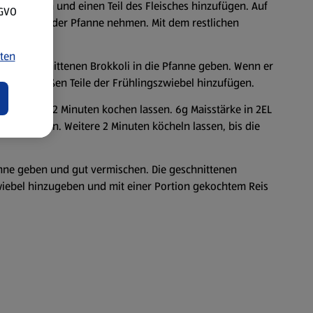
Öl erhitzen und einen Teil des Fleisches hinzufügen. Auf
SGVO
en und aus der Pfanne nehmen. Mit dem restlichen
ten
chen geschnittenen Brokkoli in die Pfanne geben. Wenn er
und die weißen Teile der Frühlingszwiebel hinzufügen.
gießen und 2 Minuten kochen lassen. 6g Maisstärke in 2EL
 hinzufügen. Weitere 2 Minuten köcheln lassen, bis die
anne geben und gut vermischen. Die geschnittenen
wiebel hinzugeben und mit einer Portion gekochtem Reis