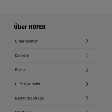
Fußzeilenmenü - weitere Links
Über HOFER
Unternehmen
Karriere
(öffnet in einem neuen Tab)
Presse
Hilfe & Kontakt
(öffnet in einem neuen Tab)
Bestandsabfrage
(öffnet in einem neuen Tab)