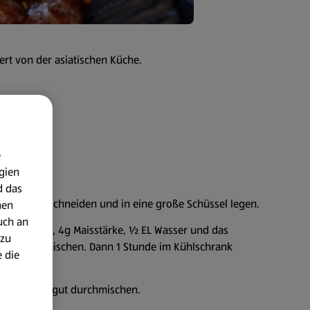
iert von der asiatischen Küche.
e
gien
d das
die Fasern schneiden und in eine große Schüssel legen.
nen
uch an
1 TL Sojasauce, 4g Maisstärke, ½ EL Wasser und das
 zu
gut durchmischen. Dann 1 Stunde im Kühlschrank
 die
ufügen und gut durchmischen.