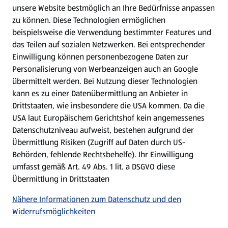
WhatsApp
unsere Website bestmöglich an Ihre Bedürfnisse anpassen
zu können.
Diese Technologien ermöglichen
Gewinnspiele
beispielsweise die Verwendung bestimmter Features und
das Teilen auf sozialen Netzwerken. Bei entsprechender
Einwilligung können personenbezogene Daten zur
Mein HOFER. Meine Einkäufe.
Personalisierung von Werbeanzeigen auch an Google
übermittelt werden. Bei Nutzung dieser Technologien
Meine Meinung. Mein HOFER.
kann es zu einer Datenübermittlung an Anbieter in
Drittstaaten, wie insbesondere die USA kommen. Da die
Gutscheingroßbestellung
USA laut Europäischem Gerichtshof kein angemessenes
(öffnet in einem neuen Tab)
Datenschutzniveau aufweist, bestehen aufgrund der
Übermittlung Risiken (Zugriff auf Daten durch US-
Folge uns hier:
Behörden, fehlende Rechtsbehelfe). Ihr Einwilligung
umfasst gemäß Art. 49 Abs. 1 lit. a DSGVO diese
Übermittlung in Drittstaaten
Jetzt die HOFER App downloaden
Nähere Informationen zum Datenschutz und den
Widerrufsmöglichkeiten