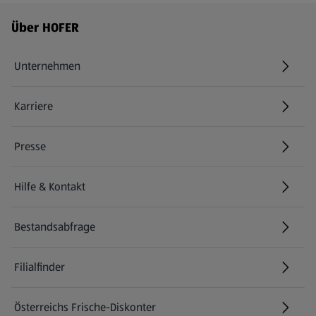
Fußzeilenmenü - weitere Links
Über HOFER
Unternehmen
Karriere
(öffnet in einem neuen Tab)
Presse
Hilfe & Kontakt
(öffnet in einem neuen Tab)
Bestandsabfrage
(öffnet in einem neuen Tab)
Filialfinder
Österreichs Frische-Diskonter