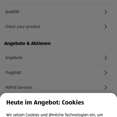
Qualität
Check your product
(öffnet in einem neuen Tab)
Angebote & Aktionen
Angebote
Flugblatt
HOFER Services
Heute im Angebot: Cookies
Newsletter
Wir setzen Cookies und ähnliche Technologien ein, um