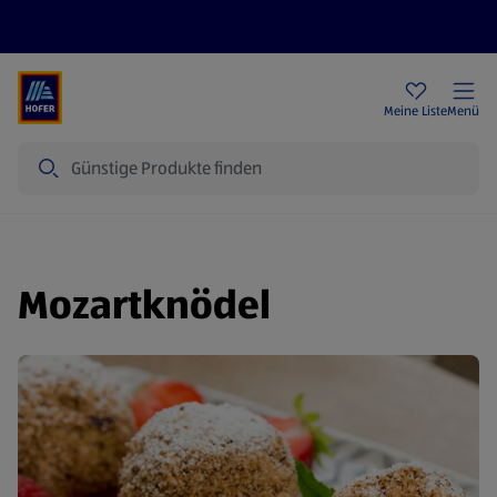
Rezeptwelt
Newsletter
HOFER Filialen
Meine Liste
Menü
Suche
Mozartknödel