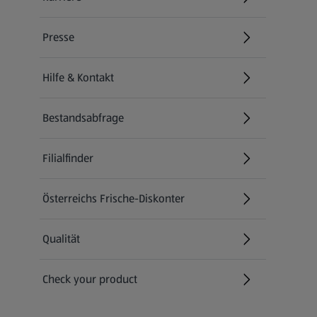
(öffnet in einem neuen Tab)
Presse
Hilfe & Kontakt
(öffnet in einem neuen Tab)
Bestandsabfrage
(öffnet in einem neuen Tab)
Filialfinder
Österreichs Frische-Diskonter
Qualität
Check your product
(öffnet in einem neuen Tab)