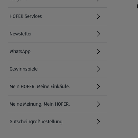
HOFER Services
Newsletter
WhatsApp
Gewinnspiele
Mein HOFER. Meine Einkäufe.
Meine Meinung. Mein HOFER.
Gutscheingroßbestellung
(öffnet in einem neuen Tab)