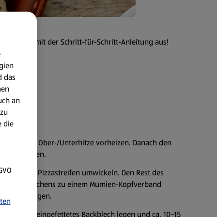
e gleich mit der Schritt-für-Schritt-Anleitung aus!
e
gien
d das
nen
uch an
 zu
 die
oder 200 °C Ober-/Unterhitze vorheizen. Danach den
ifen schneiden.
SGVO
rter mit den Pizzastreifen umwickeln. Den Rest des
de des Würstchens zu einem Mumien-Kopfverband
ienen als Augen.
ten
hen auf ein eingefettetes Backblech legen und ca. 10–15