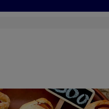
Grillen
ONLINESHOP
HOFER REISEN, HoT, FOTOS, GRÜN
(öffnet in einem neuen Tab)