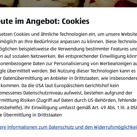
ute im Angebot: Cookies
er sind die Mumien-Würstel im Pizzateig! Am besten probierst du si
setzen Cookies und ähnliche Technologien ein, um unsere Websit
möglich an Ihre Bedürfnisse anpassen zu können.
Diese Technolo
öglichen beispielsweise die Verwendung bestimmter Features un
 min
en auf sozialen Netzwerken. Bei entsprechender Einwilligung kön
sonenbezogene Daten zur Personalisierung von Werbeanzeigen a
le übermittelt werden. Bei Nutzung dieser Technologien kann es
Zubereitungsart:
r Datenübermittlung an Anbieter in Drittstaaten, wie insbesondere
kommen. Da die USA laut Europäischem Gerichtshof kein
Backofen auf 180 °C Umluft 
emessenes Datenschutzniveau aufweist, bestehen aufgrund der
Pizzateig in 1 cm breite Stre
mittlung Risiken (Zugriff auf Daten durch US-Behörden, fehlende
tsbehelfe). Ihr Einwilligung umfasst gemäß Art. 49 Abs. 1 lit. a D
Drei Viertel der Mini Frankfu
e Übermittlung in Drittstaaten
Pizzateiges am anderen En
wickeln. Die Pfefferkörner d
ere Informationen zum Datenschutz und den Widerrufsmöglichkei
Die fertig gestalteten Würstc