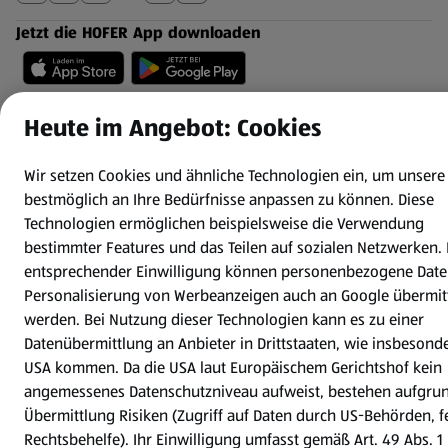
Jetzt die HOFER App downloaden
Heute im Angebot: Cookies
Wir setzen Cookies und ähnliche Technologien ein, um unsere
Datenschutz- und Richtlinienmenü
(öffnet in einem neuen Tab)
Datenschutzhinweis &
Security Policy
bestmöglich an Ihre Bedürfnisse anpassen zu können.
Diese
Impressum
Technologien ermöglichen beispielsweise die Verwendung
Cookie-Einstellungen
bestimmter Features und das Teilen auf sozialen Netzwerken. 
entsprechender Einwilligung können personenbezogene Date
Personalisierung von Werbeanzeigen auch an Google übermitt
werden. Bei Nutzung dieser Technologien kann es zu einer
Datenübermittlung an Anbieter in Drittstaaten, wie insbesond
USA kommen. Da die USA laut Europäischem Gerichtshof kein
angemessenes Datenschutzniveau aufweist, bestehen aufgru
Übermittlung Risiken (Zugriff auf Daten durch US-Behörden, 
Rechtsbehelfe). Ihr Einwilligung umfasst gemäß Art. 49 Abs. 1 l