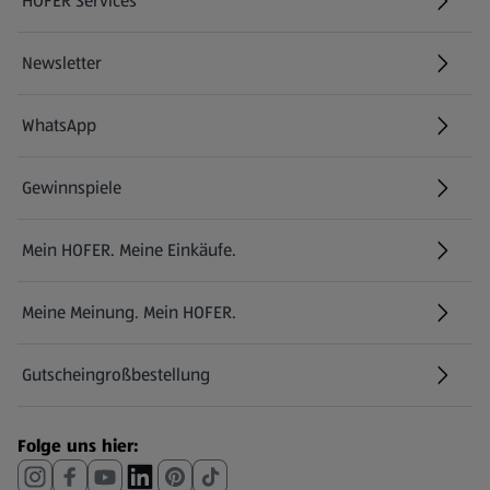
HOFER Services
Newsletter
WhatsApp
Gewinnspiele
Mein HOFER. Meine Einkäufe.
Meine Meinung. Mein HOFER.
Gutscheingroßbestellung
(öffnet in einem neuen Tab)
Folge uns hier: