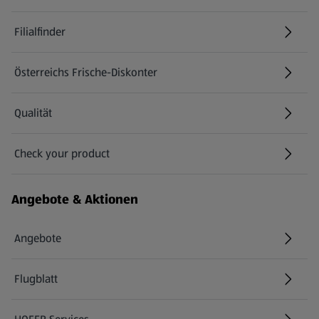
Filialfinder
Österreichs Frische-Diskonter
Qualität
Check your product
(öffnet in einem neuen Tab)
Angebote & Aktionen
Angebote
Flugblatt