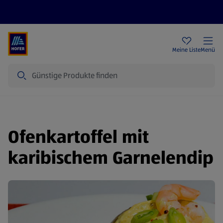
Rezeptwelt
Newsletter
HOFER Filialen
Meine Liste
Menü
Suche
Ofenkartoffel mit
karibischem Garnelendip