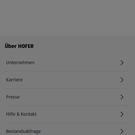
Fußzeilenmenü - weitere Links
Über HOFER
Unternehmen
Karriere
(öffnet in einem neuen Tab)
Presse
Hilfe & Kontakt
(öffnet in einem neuen Tab)
Bestandsabfrage
(öffnet in einem neuen Tab)