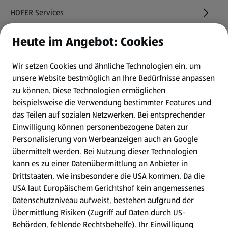
HOFER Services
Heute im Angebot: Cookies
Newsletter
Wir setzen Cookies und ähnliche Technologien ein, um
WhatsApp
unsere Website bestmöglich an Ihre Bedürfnisse anpassen
zu können.
Diese Technologien ermöglichen
Gewinnspiele
beispielsweise die Verwendung bestimmter Features und
das Teilen auf sozialen Netzwerken. Bei entsprechender
Einwilligung können personenbezogene Daten zur
Mein HOFER. Meine Einkäufe.
Personalisierung von Werbeanzeigen auch an Google
übermittelt werden. Bei Nutzung dieser Technologien
Meine Meinung. Mein HOFER.
kann es zu einer Datenübermittlung an Anbieter in
Drittstaaten, wie insbesondere die USA kommen. Da die
Gutscheingroßbestellung
USA laut Europäischem Gerichtshof kein angemessenes
(öffnet in einem neuen Tab)
Datenschutzniveau aufweist, bestehen aufgrund der
Übermittlung Risiken (Zugriff auf Daten durch US-
Folge uns hier:
Behörden, fehlende Rechtsbehelfe). Ihr Einwilligung