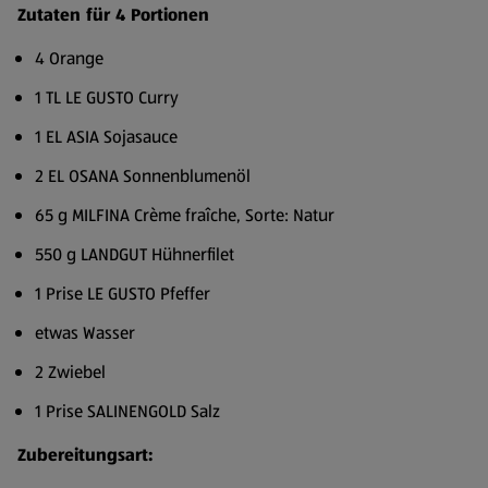
Zutaten für 4 Portionen
4 Orange
1 TL LE GUSTO Curry
1 EL ASIA Sojasauce
2 EL OSANA Sonnenblumenöl
65 g MILFINA Crème fraîche, Sorte: Natur
550 g LANDGUT Hühnerfilet
1 Prise LE GUSTO Pfeffer
etwas Wasser
2 Zwiebel
1 Prise SALINENGOLD Salz
Zubereitungsart: