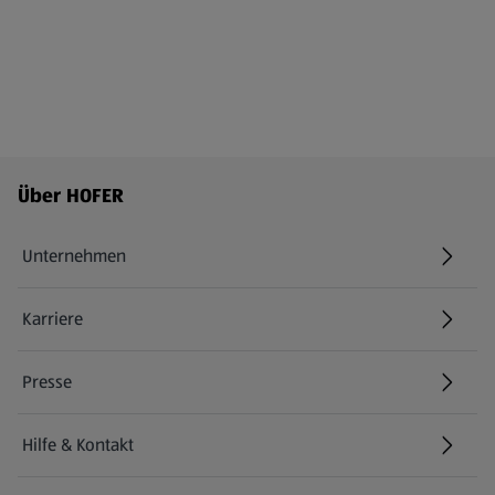
Fußzeilenmenü - weitere Links
Über HOFER
Unternehmen
Karriere
(öffnet in einem neuen Tab)
Presse
Hilfe & Kontakt
(öffnet in einem neuen Tab)