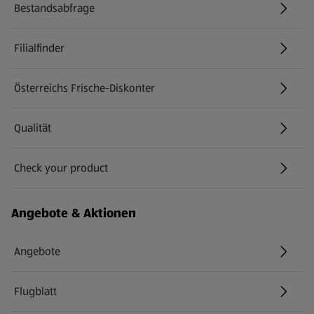
Bestandsabfrage
(öffnet in einem neuen Tab)
Filialfinder
Österreichs Frische-Diskonter
Qualität
Check your product
(öffnet in einem neuen Tab)
Angebote & Aktionen
Angebote
Flugblatt