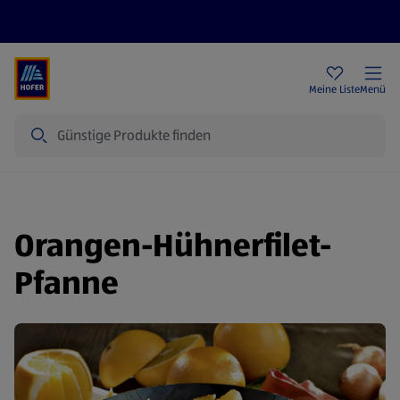
Rezeptwelt
Newsletter
HOFER Filialen
Meine Liste
Menü
Suche
Orangen-Hühnerfilet-
Pfanne