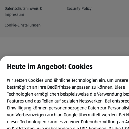
Datenschutz- und Richtlinienmenü
(öffnet in einem neuen Tab)
Datenschutzhinweis &
Security Policy
Impressum
Cookie-Einstellungen
Heute im Angebot: Cookies
Wir setzen Cookies und ähnliche Technologien ein, um unsere
bestmöglich an Ihre Bedürfnisse anpassen zu können.
Diese
Technologien ermöglichen beispielsweise die Verwendung be
Features und das Teilen auf sozialen Netzwerken. Bei entspre
Einwilligung können personenbezogene Daten zur Personalis
von Werbeanzeigen auch an Google übermittelt werden. Bei 
dieser Technologien kann es zu einer Datenübermittlung an A
in Drittstaaten, wie insbesondere die USA kommen. Da die USA