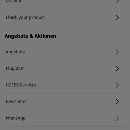
Qualität
Check your product
(öffnet in einem neuen Tab)
Angebote & Aktionen
Angebote
Flugblatt
HOFER Services
Newsletter
WhatsApp