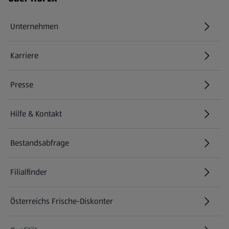
Unternehmen
Karriere
(öffnet in einem neuen Tab)
Presse
Hilfe & Kontakt
(öffnet in einem neuen Tab)
Bestandsabfrage
(öffnet in einem neuen Tab)
Filialfinder
Österreichs Frische-Diskonter