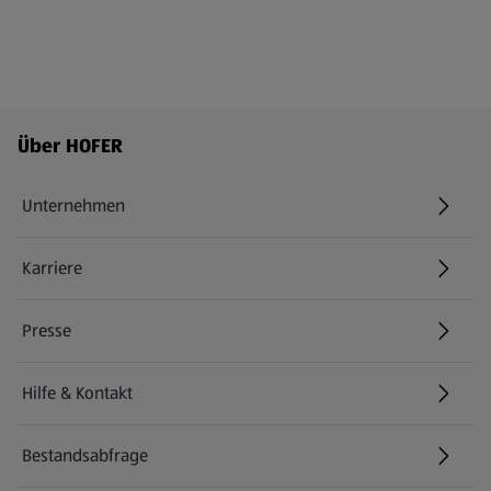
Fußzeilenmenü - weitere Links
Über HOFER
Unternehmen
Karriere
(öffnet in einem neuen Tab)
Presse
Hilfe & Kontakt
(öffnet in einem neuen Tab)
Bestandsabfrage
(öffnet in einem neuen Tab)