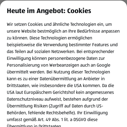
Heute im Angebot: Cookies
Newsletter
Wir setzen Cookies und ähnliche Technologien ein, um
WhatsApp
unsere Website bestmöglich an Ihre Bedürfnisse anpassen
zu können.
Diese Technologien ermöglichen
Gewinnspiele
beispielsweise die Verwendung bestimmter Features und
das Teilen auf sozialen Netzwerken. Bei entsprechender
Einwilligung können personenbezogene Daten zur
Mein HOFER. Meine Einkäufe.
Personalisierung von Werbeanzeigen auch an Google
übermittelt werden. Bei Nutzung dieser Technologien
Meine Meinung. Mein HOFER.
kann es zu einer Datenübermittlung an Anbieter in
Drittstaaten, wie insbesondere die USA kommen. Da die
Gutscheingroßbestellung
USA laut Europäischem Gerichtshof kein angemessenes
(öffnet in einem neuen Tab)
Datenschutzniveau aufweist, bestehen aufgrund der
Übermittlung Risiken (Zugriff auf Daten durch US-
Folge uns hier:
Behörden, fehlende Rechtsbehelfe). Ihr Einwilligung
umfasst gemäß Art. 49 Abs. 1 lit. a DSGVO diese
Übermittlung in Drittstaaten