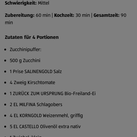
Schwierigkeit:
Mittel
Zubereitung:
60 min |
Kochzeit:
30 min |
Gesamtzeit:
90
min
Zutaten für 4 Portionen
Zucchinipuffer:
500 g Zucchini
1 Prise SALINENGOLD Salz
4 Zweig Kirschtomate
1 ZURÜCK ZUM URSPRUNG Bio-Freiland-Ei
2 EL MILFINA Schlagobers
4 EL KORNGOLD Weizenmehl, griffig
5 EL CASTELLO Olivenöl extra nativ