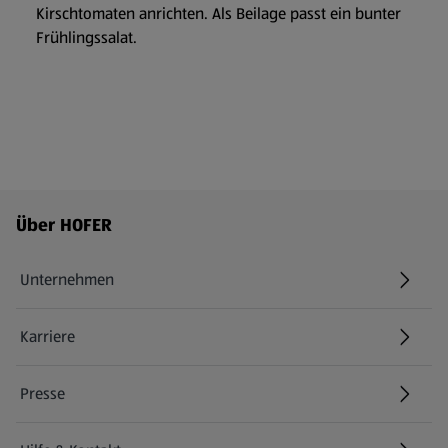
Kirschtomaten anrichten. Als Beilage passt ein bunter
Frühlingssalat.
Fußzeilenmenü - weitere Links
Über HOFER
Unternehmen
Karriere
(öffnet in einem neuen Tab)
Presse