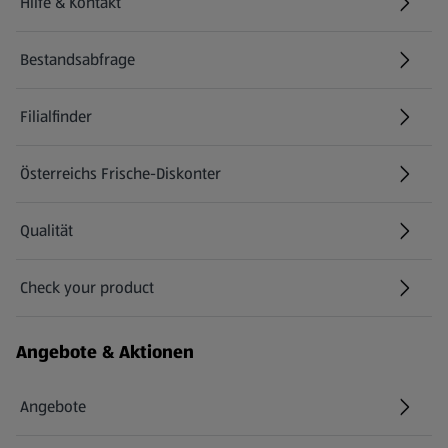
Hilfe & Kontakt
(öffnet in einem neuen Tab)
Bestandsabfrage
(öffnet in einem neuen Tab)
Filialfinder
Österreichs Frische-Diskonter
Qualität
Check your product
(öffnet in einem neuen Tab)
Angebote & Aktionen
Angebote