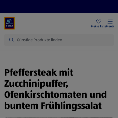
Rezeptwelt
Newsletter
HOFER Filialen
Meine Liste
Menü
Suche
Pfeffersteak mit
Zucchinipuffer,
Ofenkirschtomaten und
buntem Frühlingssalat