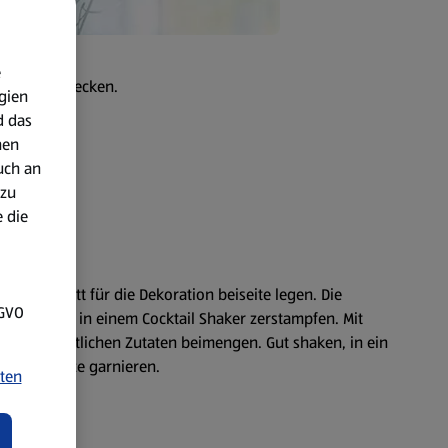
e
hn dir schmecken.
gien
d das
nen
uch an
 zu
 die
 Minze-Blatt für die Dekoration beiseite legen. Die
SGVO
ze-Blätter in einem Cocktail Shaker zerstampfen. Mit
und die restlichen Zutaten beimengen. Gut shaken, in ein
en und Minze garnieren.
ten