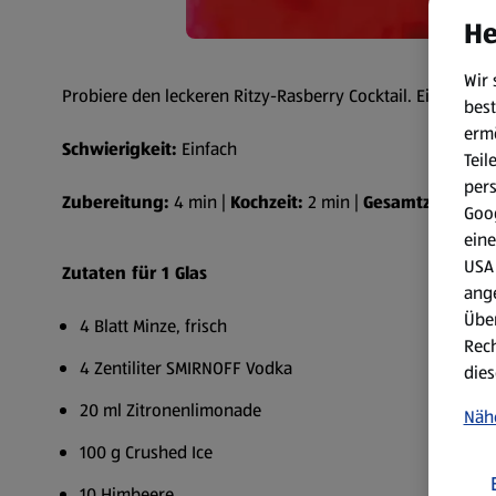
He
Wir 
Probiere den leckeren Ritzy-Rasberry Cocktail. Ein erfr
best
erm
Schwierigkeit:
Einfach
Teil
per
Zubereitung:
4 min |
Kochzeit:
2 min |
Gesamtzeit:
6 m
Goog
eine
USA 
Zutaten für 1 Glas
ang
Über
4 Blatt Minze, frisch
Rech
4 Zentiliter SMIRNOFF Vodka
dies
20 ml Zitronenlimonade
Näh
100 g Crushed Ice
10 Himbeere