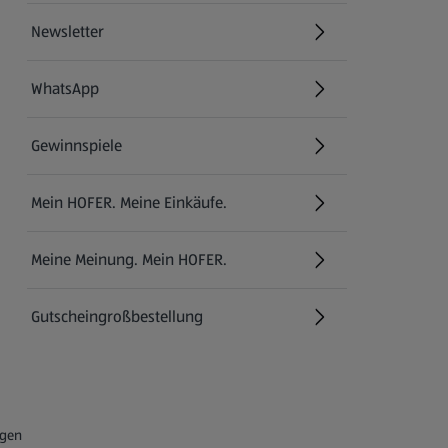
Newsletter
WhatsApp
Gewinnspiele
Mein HOFER. Meine Einkäufe.
Meine Meinung. Mein HOFER.
Gutscheingroßbestellung
(öffnet in einem neuen Tab)
ngen