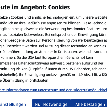
ute im Angebot: Cookies
setzen Cookies und ähnliche Technologien ein, um unsere Websit
ischendes und wohltuendes Getränk für laue Sommerabende! Lass i
möglich an Ihre Bedürfnisse anpassen zu können.
Diese Technolo
öglichen beispielsweise die Verwendung bestimmter Features un
en auf sozialen Netzwerken. Bei entsprechender Einwilligung kön
sonenbezogene Daten zur Personalisierung von Werbeanzeigen a
in
le übermittelt werden. Bei Nutzung dieser Technologien kann es
r Datenübermittlung an Anbieter in Drittstaaten, wie insbesondere
kommen. Da die USA laut Europäischem Gerichtshof kein
Zubereitungsart:
emessenes Datenschutzniveau aufweist, bestehen aufgrund der
mittlung Risiken (Zugriff auf Daten durch US-Behörden, fehlende
Einige der Himbeeren und ein
tsbehelfe). Ihr Einwilligung umfasst gemäß Art. 49 Abs. 1 lit. a D
restlichen Himbeeren und Min
e Übermittlung in Drittstaaten
etwas Crushed-Ice auffüllen 
Glas füllen und mit Himbeer
ere Informationen zum Datenschutz und den Widerrufsmöglichkei
Einstellungen
Nur Notwendige
Alle bestätigen