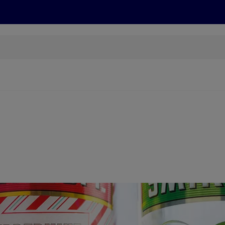
Grillen
ONLINESHOP
HOFER REISEN, HoT, FOTOS, GRÜN
(öffnet in einem neuen Tab)