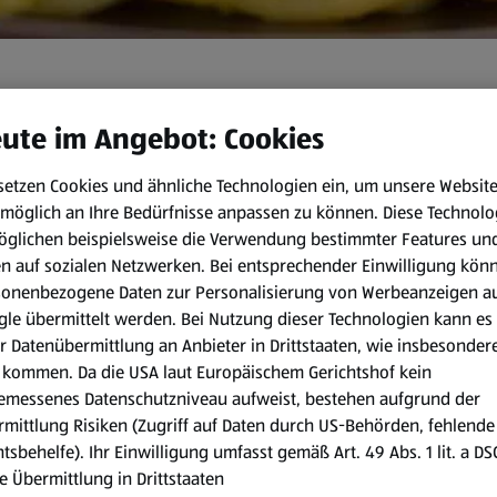
at-Sojasauce. Probiere sie gleich aus!
ute im Angebot: Cookies
setzen Cookies und ähnliche Technologien ein, um unsere Websit
 min
möglich an Ihre Bedürfnisse anpassen zu können.
Diese Technolo
öglichen beispielsweise die Verwendung bestimmter Features un
en auf sozialen Netzwerken. Bei entsprechender Einwilligung kön
Zubereitungsart:
sonenbezogene Daten zur Personalisierung von Werbeanzeigen a
le übermittelt werden. Bei Nutzung dieser Technologien kann es
Die Nudeln in reichlich Salzw
r Datenübermittlung an Anbieter in Drittstaaten, wie insbesondere
Spinat auftauen und gut aus
kommen. Da die USA laut Europäischem Gerichtshof kein
und in kleine Würfel schneid
emessenes Datenschutzniveau aufweist, bestehen aufgrund der
mittlung Risiken (Zugriff auf Daten durch US-Behörden, fehlende
Mandelsplitter ohne Fett in e
tsbehelfe). Ihr Einwilligung umfasst gemäß Art. 49 Abs. 1 lit. a D
die Zwiebelstücke gut röste
e Übermittlung in Drittstaaten
geben. Sofort mit Weißwein