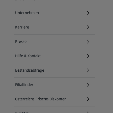
Unternehmen
Karriere
(öffnet in einem neuen Tab)
Presse
Hilfe & Kontakt
(öffnet in einem neuen Tab)
Bestandsabfrage
(öffnet in einem neuen Tab)
Filialfinder
Österreichs Frische-Diskonter