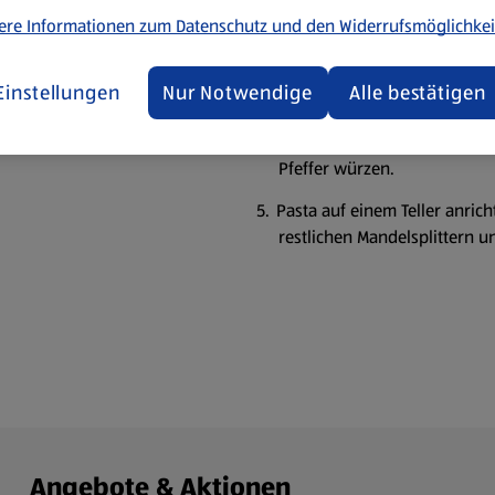
und mit Salz und Pfeffer wür
ere Informationen zum Datenschutz und den Widerrufsmöglichkei
Mandeln und den Basilikum 
pürieren und den Soja-Drin
atur
Einstellungen
Nur Notwendige
Alle bestätigen
Kirschtomaten vierteln und 
wieder etwas Olivenöl erhitz
Pfeffer würzen.
Pasta auf einem Teller anric
restlichen Mandelsplittern u
Angebote & Aktionen