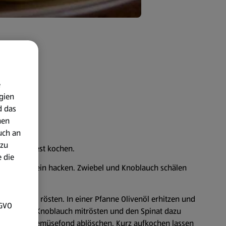
e
gien
d das
nen
uch an
 zu
asser bissfest kochen.
 die
pressen. Klein hacken. Zwiebel und Knoblauch schälen
en.
iner Pfanne rösten. In einer Pfanne Olivenöl erhitzen und
SGVO
n. Nun den Knoblauch mitrösten und den Spinat dazu
 und dem Gemüsefond ablöschen. Kurz aufkochen lassen