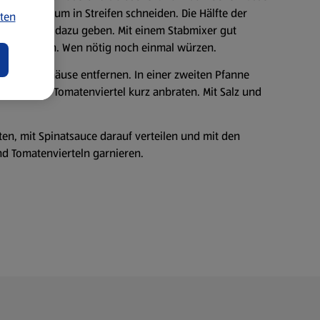
zen. Basilikum in Streifen schneiden. Die Hälfte der
ten
zum Spinat dazu geben. Mit einem Stabmixer gut
k dazugeben. Wen nötig noch einmal würzen.
das Kerngehäuse entfernen. In einer zweiten Pfanne
en und die Tomatenviertel kurz anbraten. Mit Salz und
hten, mit Spinatsauce darauf verteilen und mit den
nd Tomatenvierteln garnieren.