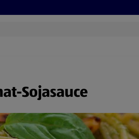
Grillen
ONLINESHOP
HOFER REISEN, HoT, FOTOS, GRÜN
(öffnet in einem neuen Tab)
nat-Sojasauce