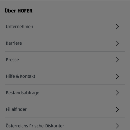
Fußzeilenmenü - weitere Links
Über HOFER
Unternehmen
Karriere
(öffnet in einem neuen Tab)
Presse
Hilfe & Kontakt
(öffnet in einem neuen Tab)
Bestandsabfrage
(öffnet in einem neuen Tab)
Filialfinder
Österreichs Frische-Diskonter