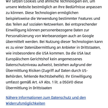
Wir setzen Cookies und ähnliche Technologien ein, um
unsere Website bestmöglich an Ihre Bedürfnisse anpassen
zu können.
Diese Technologien ermöglichen
Gewinnspiele
beispielsweise die Verwendung bestimmter Features und
das Teilen auf sozialen Netzwerken. Bei entsprechender
Mein HOFER. Meine Einkäufe.
Einwilligung können personenbezogene Daten zur
Personalisierung von Werbeanzeigen auch an Google
Meine Meinung. Mein HOFER.
übermittelt werden. Bei Nutzung dieser Technologien kann
es zu einer Datenübermittlung an Anbieter in Drittstaaten,
wie insbesondere die USA kommen. Da die USA laut
Gutscheingroßbestellung
(öffnet in einem neuen Tab)
Europäischem Gerichtshof kein angemessenes
Datenschutzniveau aufweist, bestehen aufgrund der
Folge uns hier:
Übermittlung Risiken (Zugriff auf Daten durch US-
Behörden, fehlende Rechtsbehelfe). Ihr Einwilligung
umfasst gemäß Art. 49 Abs. 1 lit. a DSGVO diese
Jetzt die HOFER App downloaden
Übermittlung in Drittstaaten
Nähere Informationen zum Datenschutz und den
Widerrufsmöglichkeiten