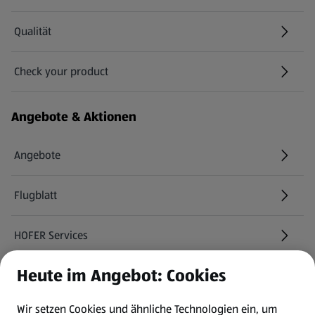
Qualität
Check your product
(öffnet in einem neuen Tab)
Angebote & Aktionen
Angebote
Flugblatt
HOFER Services
Heute im Angebot: Cookies
Newsletter
Wir setzen Cookies und ähnliche Technologien ein, um