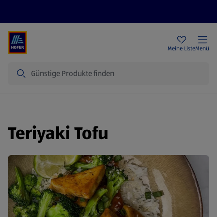
Rezeptwelt
Newsletter
HOFER Filialen
Meine Liste
Menü
Suche
Teriyaki Tofu