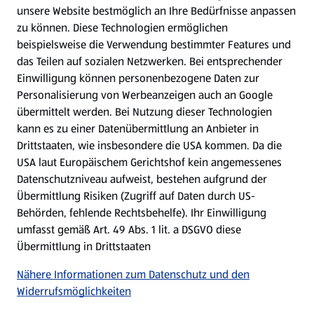
WhatsApp
unsere Website bestmöglich an Ihre Bedürfnisse anpassen
zu können.
Diese Technologien ermöglichen
Gewinnspiele
beispielsweise die Verwendung bestimmter Features und
das Teilen auf sozialen Netzwerken. Bei entsprechender
Einwilligung können personenbezogene Daten zur
Mein HOFER. Meine Einkäufe.
Personalisierung von Werbeanzeigen auch an Google
übermittelt werden. Bei Nutzung dieser Technologien
Meine Meinung. Mein HOFER.
kann es zu einer Datenübermittlung an Anbieter in
Drittstaaten, wie insbesondere die USA kommen. Da die
Gutscheingroßbestellung
USA laut Europäischem Gerichtshof kein angemessenes
(öffnet in einem neuen Tab)
Datenschutzniveau aufweist, bestehen aufgrund der
Übermittlung Risiken (Zugriff auf Daten durch US-
Folge uns hier:
Behörden, fehlende Rechtsbehelfe). Ihr Einwilligung
umfasst gemäß Art. 49 Abs. 1 lit. a DSGVO diese
Übermittlung in Drittstaaten
Jetzt die HOFER App downloaden
Nähere Informationen zum Datenschutz und den
Widerrufsmöglichkeiten