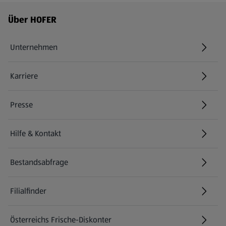
Fußzeilenmenü - weitere Links
Über HOFER
Unternehmen
Karriere
(öffnet in einem neuen Tab)
Presse
Hilfe & Kontakt
(öffnet in einem neuen Tab)
Bestandsabfrage
(öffnet in einem neuen Tab)
Filialfinder
Österreichs Frische-Diskonter