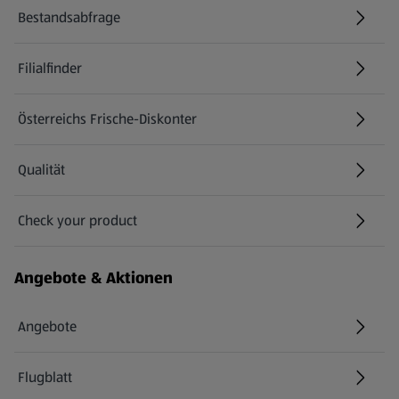
Bestandsabfrage
(öffnet in einem neuen Tab)
Filialfinder
Österreichs Frische-Diskonter
Qualität
Check your product
(öffnet in einem neuen Tab)
Angebote & Aktionen
Angebote
Flugblatt