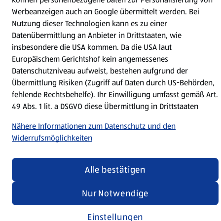
Werbeanzeigen auch an Google übermittelt werden. Bei
Nutzung dieser Technologien kann es zu einer
Jetzt die HOFER App downloaden
Datenübermittlung an Anbieter in Drittstaaten, wie
insbesondere die USA kommen. Da die USA laut
Europäischem Gerichtshof kein angemessenes
Datenschutzniveau aufweist, bestehen aufgrund der
Übermittlung Risiken (Zugriff auf Daten durch US-Behörden,
fehlende Rechtsbehelfe). Ihr Einwilligung umfasst gemäß Art.
Datenschutz- und Richtlinienmenü
49 Abs. 1 lit. a DSGVO diese Übermittlung in Drittstaaten
(öffnet in einem neuen Tab)
Datenschutzhinweis &
Security Policy
Impressum
Nähere Informationen zum Datenschutz und den
Cookie-Einstellungen
Widerrufsmöglichkeiten
Alle bestätigen
Nur Notwendige
Einstellungen