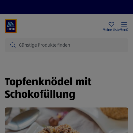
Rezeptwelt
Newsletter
HOFER Filialen
Meine Liste
Menü
Suche
Topfenknödel mit
Schokofüllung