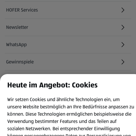
HOFER Services
Newsletter
WhatsApp
Gewinnspiele
Mein HOFER. Meine Einkäufe.
Heute im Angebot: Cookies
Meine Meinung. Mein HOFER.
Wir setzen Cookies und ähnliche Technologien ein, um
unsere Website bestmöglich an Ihre Bedürfnisse anpassen zu
Gutscheingroßbestellung
können.
Diese Technologien ermöglichen beispielsweise die
(öffnet in einem neuen Tab)
Verwendung bestimmter Features und das Teilen auf
sozialen Netzwerken. Bei entsprechender Einwilligung
Folge uns hier:
können personenbezogene Daten zur Personalisierung von