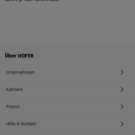
Fußzeilenmenü - weitere Links
Über HOFER
Unternehmen
Karriere
(öffnet in einem neuen Tab)
Presse
Hilfe & Kontakt
(öffnet in einem neuen Tab)