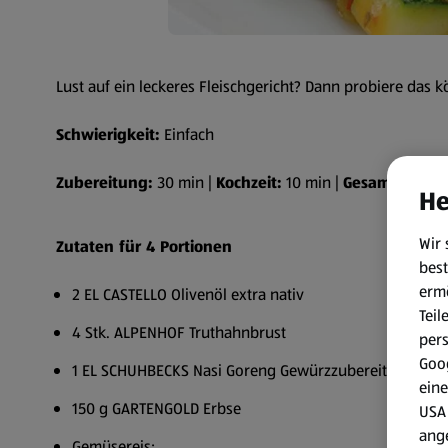
Lust auf ein leckeres Fleischgericht? Dann probiere das k
Schwierigkeit:
Einfach
Zubereitung:
30 min |
Kochzeit:
10 min |
Gesamtzeit:
40
He
Wir 
Zutaten für 4 Portionen
best
erm
2 EL CASTELLO Olivenöl extra nativ
Teil
4 Stk. ALPENHOF Truthahnbrust
per
Goog
1 EL SCHUHBECKS Nasi Goreng Gewürzzubereitung
eine
150 g GARTENGOLD Erbse
USA 
ang
Gemüsereis: