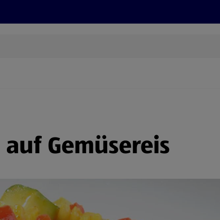
Grillen
ONLINESHOP
HOFER REISEN, HoT, FOTOS, GRÜN
(öffnet in einem neuen Tab)
l auf Gemüsereis