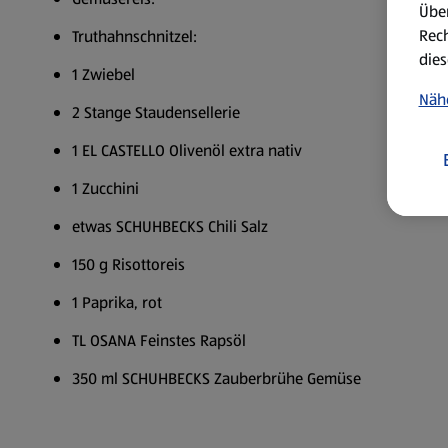
Über
Rech
Truthahnschnitzel:
dies
1 Zwiebel
Näh
2 Stange Staudensellerie
1 EL CASTELLO Olivenöl extra nativ
1 Zucchini
etwas SCHUHBECKS Chili Salz
150 g Risottoreis
1 Paprika, rot
TL OSANA Feinstes Rapsöl
350 ml SCHUHBECKS Zauberbrühe Gemüse