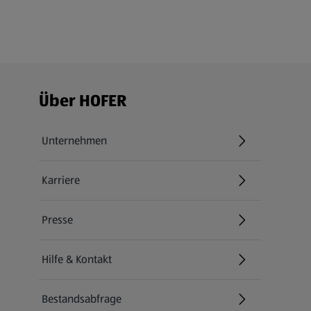
Fußzeilenmenü - weitere Links
Über HOFER
Unternehmen
Karriere
(öffnet in einem neuen Tab)
Presse
Hilfe & Kontakt
(öffnet in einem neuen Tab)
Bestandsabfrage
(öffnet in einem neuen Tab)