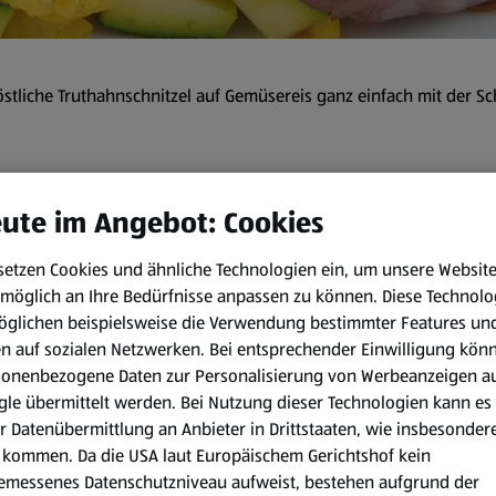
östliche Truthahnschnitzel auf Gemüsereis ganz einfach mit der Sch
 min
ute im Angebot: Cookies
setzen Cookies und ähnliche Technologien ein, um unsere Websit
Zubereitungsart:
möglich an Ihre Bedürfnisse anpassen zu können.
Diese Technolo
öglichen beispielsweise die Verwendung bestimmter Features un
Gemüsereis:
en auf sozialen Netzwerken. Bei entsprechender Einwilligung kön
Die Zwiebel schälen und fein
sonenbezogene Daten zur Personalisierung von Werbeanzeigen a
entkernen, mit einem Sparsch
le übermittelt werden. Bei Nutzung dieser Technologien kann es
cm große Würfel schneiden. 
r Datenübermittlung an Anbieter in Drittstaaten, wie insbesondere
kommen. Da die USA laut Europäischem Gerichtshof kein
Zwiebel und Paprika bei mittl
emessenes Datenschutzniveau aufweist, bestehen aufgrund der
mittelgroßen Pfanne andünst