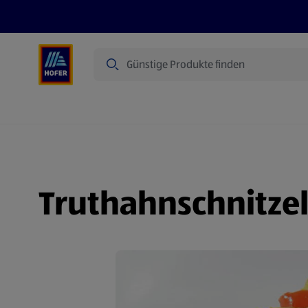
Suche
Angebote
Flugblatt
Produkte
Truthahnschnitze