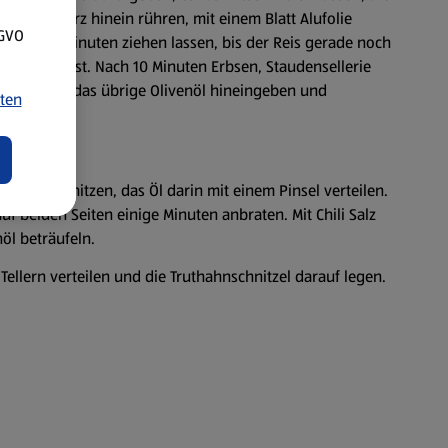
reng Gewürz hinein rühren, mit einem Blatt Alufolie
SGVO
ze 15–20 Minuten ziehen lassen, bis der Reis gerade noch
ufgesogen ist. Nach 10 Minuten Erbsen, Staudensellerie
um Schluss das übrige Olivenöl hineingeben und
ten
peratur erhitzen, das Öl darin mit einem Pinsel verteilen.
uf beiden Seiten einige Minuten anbraten. Mit Chili Salz
öl beträufeln.
llern verteilen und die Truthahnschnitzel darauf legen.