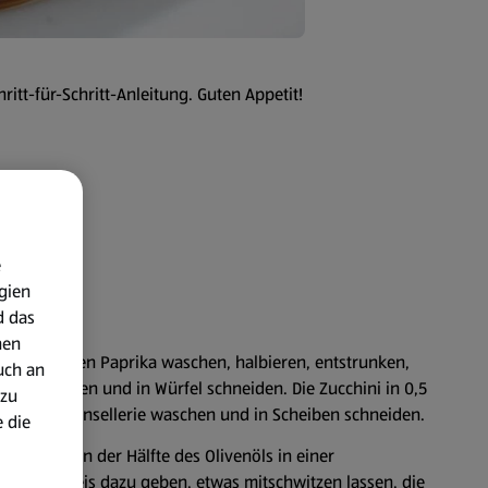
ritt-für-Schritt-Anleitung. Guten Appetit!
e
gien
d das
nen
 würfeln. Den Paprika waschen, halbieren, entstrunken,
uch an
äler schälen und in Würfel schneiden. Die Zucchini in 0,5
 zu
Den Staudensellerie waschen und in Scheiben schneiden.
 die
erer Hitze in der Hälfte des Olivenöls in einer
en. Den Reis dazu geben, etwas mitschwitzen lassen, die