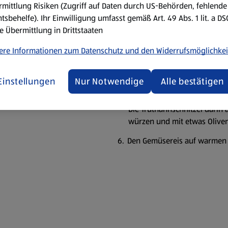
mittlung Risiken (Zugriff auf Daten durch US-Behörden, fehlende
Brühe angießen, das Nasi Go
tsbehelfe). Ihr Einwilligung umfasst gemäß Art. 49 Abs. 1 lit. a D
bedecken und bei sanfter Hit
e Übermittlung in Drittstaaten
körnig und die Flüssigkeit a
und Zucchini dazu geben. Z
ere Informationen zum Datenschutz und den Widerrufsmöglichkei
gegebenenfalls noch
Truthahnschnitzel:
Einstellungen
Nur Notwendige
Alle bestätigen
Eine Pfanne bei mittlerer Tem
Die Truthahnschnitzel darin a
würzen und mit etwas Oliven
Den Gemüsereis auf warmen Te