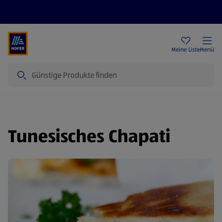
Rezeptwelt
Newsletter
HOFER Filialen
Meine Liste
Menü
Suche
Tunesisches Chapati