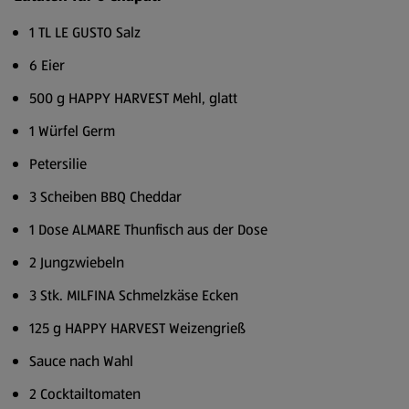
1 TL LE GUSTO Salz
6 Eier
500 g HAPPY HARVEST Mehl, glatt
1 Würfel Germ
Petersilie
3 Scheiben BBQ Cheddar
1 Dose ALMARE Thunfisch aus der Dose
2 Jungzwiebeln
3 Stk. MILFINA Schmelzkäse Ecken
125 g HAPPY HARVEST Weizengrieß
Sauce nach Wahl
2 Cocktailtomaten