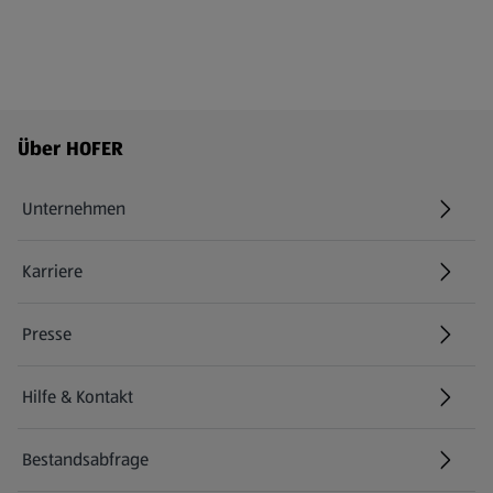
Fußzeilenmenü - weitere Links
Über HOFER
Unternehmen
Karriere
(öffnet in einem neuen Tab)
Presse
Hilfe & Kontakt
(öffnet in einem neuen Tab)
Bestandsabfrage
(öffnet in einem neuen Tab)