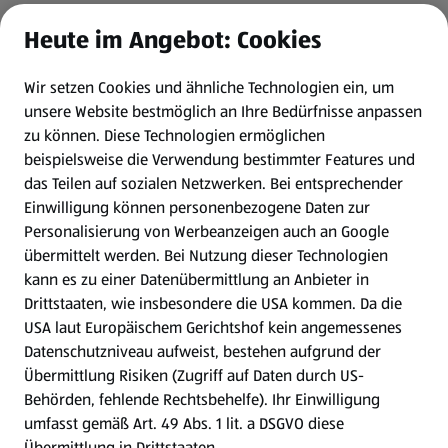
Heute im Angebot: Cookies
Newsletter
Wir setzen Cookies und ähnliche Technologien ein, um
WhatsApp
unsere Website bestmöglich an Ihre Bedürfnisse anpassen
zu können.
Diese Technologien ermöglichen
Gewinnspiele
beispielsweise die Verwendung bestimmter Features und
das Teilen auf sozialen Netzwerken. Bei entsprechender
Einwilligung können personenbezogene Daten zur
Mein HOFER. Meine Einkäufe.
Personalisierung von Werbeanzeigen auch an Google
übermittelt werden. Bei Nutzung dieser Technologien
Meine Meinung. Mein HOFER.
kann es zu einer Datenübermittlung an Anbieter in
Drittstaaten, wie insbesondere die USA kommen. Da die
Gutscheingroßbestellung
USA laut Europäischem Gerichtshof kein angemessenes
(öffnet in einem neuen Tab)
Datenschutzniveau aufweist, bestehen aufgrund der
Übermittlung Risiken (Zugriff auf Daten durch US-
Folge uns hier:
Behörden, fehlende Rechtsbehelfe). Ihr Einwilligung
umfasst gemäß Art. 49 Abs. 1 lit. a DSGVO diese
Übermittlung in Drittstaaten