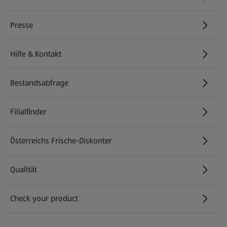
(öffnet in einem neuen Tab)
Presse
Hilfe & Kontakt
(öffnet in einem neuen Tab)
Bestandsabfrage
(öffnet in einem neuen Tab)
Filialfinder
Österreichs Frische-Diskonter
Qualität
Check your product
(öffnet in einem neuen Tab)