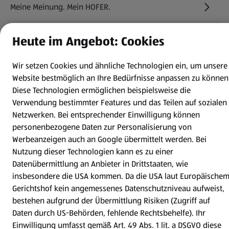
Meine Meinung. Mein HOFER.
Gutscheingroßbestellung
Heute im Angebot: Cookies
(öffnet in einem neuen Tab)
Wir setzen Cookies und ähnliche Technologien ein, um unsere
Folge uns hier:
Website bestmöglich an Ihre Bedürfnisse anpassen zu können
Diese Technologien ermöglichen beispielsweise die
Verwendung bestimmter Features und das Teilen auf sozialen
Jetzt die HOFER App downloaden
Netzwerken. Bei entsprechender Einwilligung können
personenbezogene Daten zur Personalisierung von
Werbeanzeigen auch an Google übermittelt werden. Bei
Nutzung dieser Technologien kann es zu einer
Datenübermittlung an Anbieter in Drittstaaten, wie
insbesondere die USA kommen. Da die USA laut Europäische
Datenschutz- und Richtlinienmenü
(öffnet in einem neuen Tab)
Datenschutzhinweis &
Security Policy
Gerichtshof kein angemessenes Datenschutzniveau aufweist,
Impressum
bestehen aufgrund der Übermittlung Risiken (Zugriff auf
Daten durch US-Behörden, fehlende Rechtsbehelfe). Ihr
Cookie-Einstellungen
Einwilligung umfasst gemäß Art. 49 Abs. 1 lit. a DSGVO diese