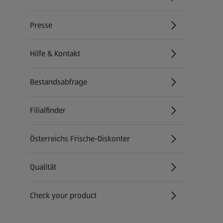
(öffnet in einem neuen Tab)
Presse
Hilfe & Kontakt
(öffnet in einem neuen Tab)
Bestandsabfrage
(öffnet in einem neuen Tab)
Filialfinder
Österreichs Frische-Diskonter
Qualität
Check your product
(öffnet in einem neuen Tab)