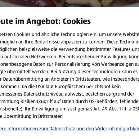
ute im Angebot: Cookies
veganer Bohnen-Reis überzeugt garantiert die ganze Familie!
setzen Cookies und ähnliche Technologien ein, um unsere Websit
möglich an Ihre Bedürfnisse anpassen zu können.
Diese Technolo
öglichen beispielsweise die Verwendung bestimmter Features un
en auf sozialen Netzwerken. Bei entsprechender Einwilligung kön
min
sonenbezogene Daten zur Personalisierung von Werbeanzeigen a
le übermittelt werden. Bei Nutzung dieser Technologien kann es
Zubereitungsart:
r Datenübermittlung an Anbieter in Drittstaaten, wie insbesondere
kommen. Da die USA laut Europäischem Gerichtshof kein
Zwiebel und Knoblauch fein 
emessenes Datenschutzniveau aufweist, bestehen aufgrund der
mittlung Risiken (Zugriff auf Daten durch US-Behörden, fehlende
Den Reis hinzufügen und kur
tsbehelfe). Ihr Einwilligung umfasst gemäß Art. 49 Abs. 1 lit. a D
ca. 15 Minuten köcheln lass
e Übermittlung in Drittstaaten
Die Kidney-Bohnen und die S
ere Informationen zum Datenschutz und den Widerrufsmöglichkei
abschmecken,