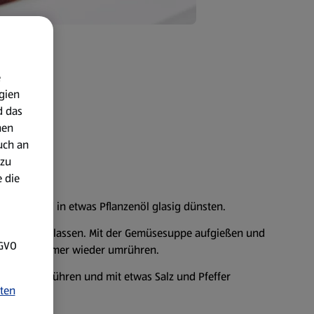
e
gien
d das
nen
uch an
 zu
 die
hacken und in etwas Pflanzenöl glasig dünsten.
z anrösten lassen. Mit der Gemüsesuppe aufgießen und
SGVO
en, dabei immer wieder umrühren.
alsa unterrühren und mit etwas Salz und Pfeffer
ten