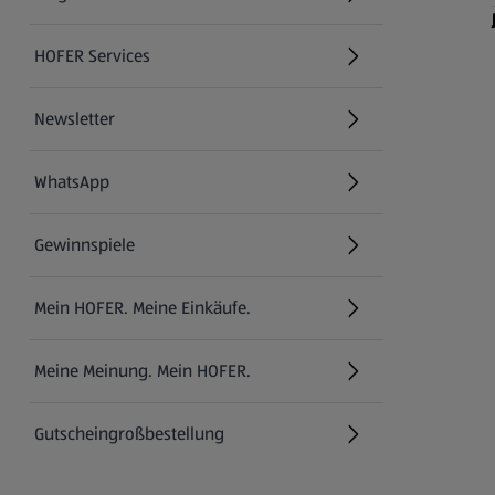
HOFER Services
Newsletter
WhatsApp
Gewinnspiele
Mein HOFER. Meine Einkäufe.
Meine Meinung. Mein HOFER.
Gutscheingroßbestellung
(öffnet in einem neuen Tab)