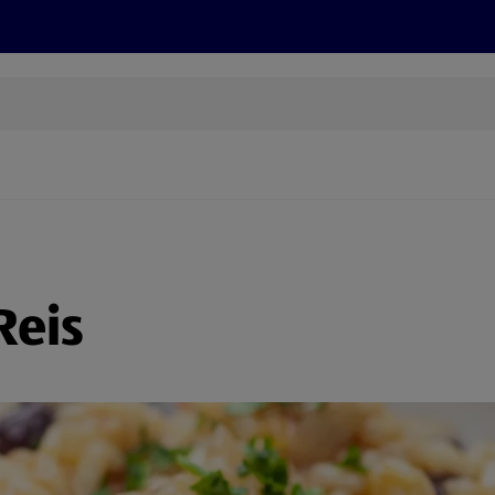
Grillen
ONLINESHOP
HOFER REISEN, HoT, FOTOS, GRÜN
(öffnet in einem neuen Tab)
Reis