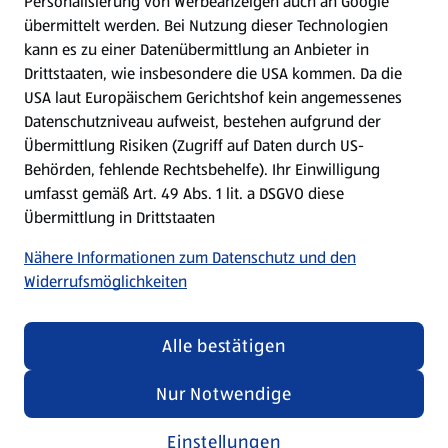
Personalisierung von Werbeanzeigen auch an Google
übermittelt werden. Bei Nutzung dieser Technologien
Meine Meinung. Mein HOFER.
kann es zu einer Datenübermittlung an Anbieter in
Drittstaaten, wie insbesondere die USA kommen. Da die
Gutscheingroßbestellung
USA laut Europäischem Gerichtshof kein angemessenes
(öffnet in einem neuen Tab)
Datenschutzniveau aufweist, bestehen aufgrund der
Übermittlung Risiken (Zugriff auf Daten durch US-
Folge uns hier:
Behörden, fehlende Rechtsbehelfe). Ihr Einwilligung
umfasst gemäß Art. 49 Abs. 1 lit. a DSGVO diese
Übermittlung in Drittstaaten
Jetzt die HOFER App downloaden
Nähere Informationen zum Datenschutz und den
Widerrufsmöglichkeiten
Alle bestätigen
Datenschutz- und Richtlinienmenü
(öffnet in einem neuen Tab)
Datenschutzhinweis &
Security Policy
Nur Notwendige
Impressum
Einstellungen
Cookie-Einstellungen