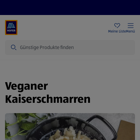
Rezeptwelt
Newsletter
HOFER Filialen
Meine Liste
Menü
Suche
Veganer
Kaiserschmarren