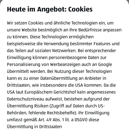
Heute im Angebot: Cookies
Newsletter
Wir setzen Cookies und ähnliche Technologien ein, um
WhatsApp
unsere Website bestmöglich an Ihre Bedürfnisse anpassen
zu können.
Diese Technologien ermöglichen
Gewinnspiele
beispielsweise die Verwendung bestimmter Features und
das Teilen auf sozialen Netzwerken. Bei entsprechender
Einwilligung können personenbezogene Daten zur
Mein HOFER. Meine Einkäufe.
Personalisierung von Werbeanzeigen auch an Google
übermittelt werden. Bei Nutzung dieser Technologien
Meine Meinung. Mein HOFER.
kann es zu einer Datenübermittlung an Anbieter in
Drittstaaten, wie insbesondere die USA kommen. Da die
Gutscheingroßbestellung
USA laut Europäischem Gerichtshof kein angemessenes
(öffnet in einem neuen Tab)
Datenschutzniveau aufweist, bestehen aufgrund der
Übermittlung Risiken (Zugriff auf Daten durch US-
Folge uns hier:
Behörden, fehlende Rechtsbehelfe). Ihr Einwilligung
umfasst gemäß Art. 49 Abs. 1 lit. a DSGVO diese
Übermittlung in Drittstaaten