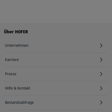
Fußzeilenmenü - weitere Links
Über HOFER
Unternehmen
Karriere
(öffnet in einem neuen Tab)
Presse
Hilfe & Kontakt
(öffnet in einem neuen Tab)
Bestandsabfrage
(öffnet in einem neuen Tab)