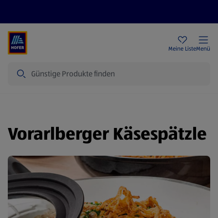
Rezeptwelt
Newsletter
HOFER Filialen
Meine Liste
Menü
Suche
Vorarlberger Käsespätzle