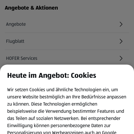
Angebote & Aktionen
Angebote
Flugblatt
HOFER Services
Heute im Angebot: Cookies
Newsletter
Wir setzen Cookies und ähnliche Technologien ein, um
WhatsApp
unsere Website bestmöglich an Ihre Bedürfnisse anpassen
zu können.
Diese Technologien ermöglichen
Gewinnspiele
beispielsweise die Verwendung bestimmter Features und
das Teilen auf sozialen Netzwerken. Bei entsprechender
Einwilligung können personenbezogene Daten zur
Mein HOFER. Meine Einkäufe.
Personalisierung von Werbeanzeigen auch an Google