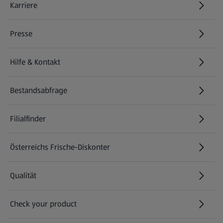
Karriere
(öffnet in einem neuen Tab)
Presse
Hilfe & Kontakt
(öffnet in einem neuen Tab)
Bestandsabfrage
(öffnet in einem neuen Tab)
Filialfinder
Österreichs Frische-Diskonter
Qualität
Check your product
(öffnet in einem neuen Tab)