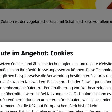
Zutaten ist der vegetarische Salat mit Schafmischkäse vor allem im
ute im Angebot: Cookies
 min
setzen Cookies und ähnliche Technologien ein, um unsere Websit
Zubereitungsart:
möglich an Ihre Bedürfnisse anpassen zu können.
Diese Technolo
öglichen beispielsweise die Verwendung bestimmter Features un
Den Kürbis in zwei Hälften s
en auf sozialen Netzwerken. Bei entsprechender Einwilligung kön
Hälfte 2 mm dicke Scheiben 
sonenbezogene Daten zur Personalisierung von Werbeanzeigen a
übrigen Kürbis in kleine Stü
le übermittelt werden. Bei Nutzung dieser Technologien kann es
r Datenübermittlung an Anbieter in Drittstaaten, wie insbesondere
Zwiebel schälen, häuten, in 
kommen. Da die USA laut Europäischem Gerichtshof kein
Kürbis untermengen, mit Su
aido
emessenes Datenschutzniveau aufweist, bestehen aufgrund der