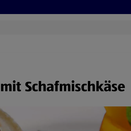
Grillen
ONLINESHOP
HOFER REISEN, HoT, FOTOS, GRÜN
(öffnet in einem neuen Tab)
t mit Schafmischkäse