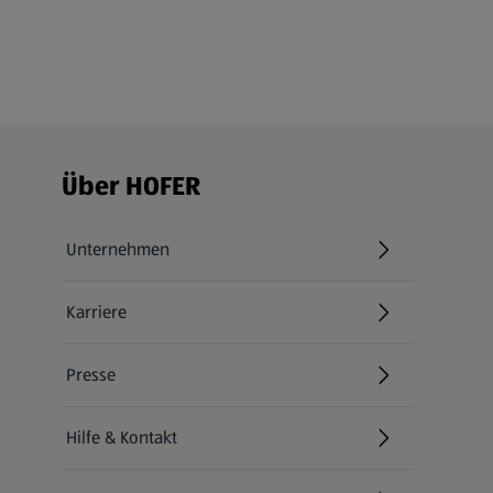
Fußzeilenmenü - weitere Links
Über HOFER
Unternehmen
Karriere
(öffnet in einem neuen Tab)
Presse
Hilfe & Kontakt
(öffnet in einem neuen Tab)