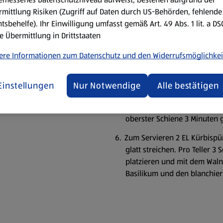
Anschluss die Kürbisstücke m
mittlung Risiken (Zugriff auf Daten durch US-Behörden, fehlende
Pfeffer sowie Zucker verfein
tsbehelfe). Ihr Einwilligung umfasst gemäß Art. 49 Abs. 1 lit. a D
Parmesan reiben und gemein
e Übermittlung in Drittstaaten
zu einem feinen Pesto vera
ere Informationen zum Datenschutz und den Widerrufsmöglichkei
beimengen.
Den Backofen auf 180 °C Ober
Einstellungen
Nur Notwendige
Alle bestätigen
Die Schafmischkäserolle in gl
einem halben Teelöffel Weic
oberster Schiene 3 Minuten g
Zum Servieren 2 EL Kürbispür
glatt streichen. Pro Teller 
platzieren und mit dem Waln
Basilikum und den blanchier