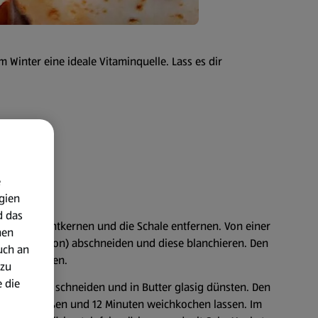
 Winter eine ideale Vitaminquelle. Lass es dir
e
gien
d das
chneiden, entkernen und die Schale entfernen. Von einer
nen
(2 pro Portion) abschneiden und diese blanchieren. Den
uch an
cke schneiden.
 zu
 die
feine Würfel schneiden und in Butter glasig dünsten. Den
ppe aufgießen und 12 Minuten weichkochen lassen. Im