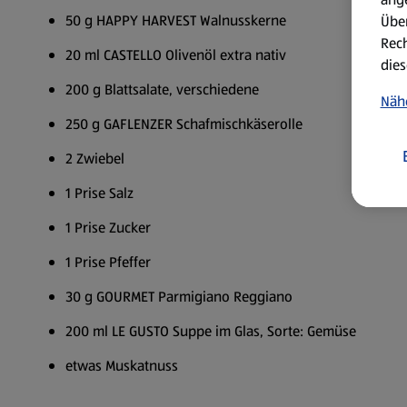
50 g HAPPY HARVEST Walnusskerne
Über
Rech
20 ml CASTELLO Olivenöl extra nativ
dies
200 g Blattsalate, verschiedene
Näh
250 g GAFLENZER Schafmischkäserolle
2 Zwiebel
1 Prise Salz
1 Prise Zucker
1 Prise Pfeffer
30 g GOURMET Parmigiano Reggiano
200 ml LE GUSTO Suppe im Glas, Sorte: Gemüse
etwas Muskatnuss