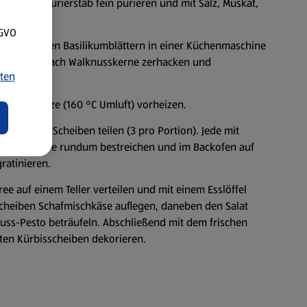
it einem Pürierstab fein pürieren und mit Salz, Muskat,
ern.
SGVO
sam mit den Basilikumblättern in einer Küchenmaschine
rbeiten. Danach Walknusskerne zerhacken und
ten
-/Unterhitze (160 °C Umluft) vorheizen.
eich große Scheiben teilen (3 pro Portion). Jede mit
hselkonfitüre rundum bestreichen und im Backofen auf
ratinieren.
ee auf einem Teller verteilen und mit einem Esslöffel
3 Scheiben Schafmischkäse auflegen, daneben den Salat
uss-Pesto beträufeln. Abschließend mit dem frischen
ten Kürbisscheiben dekorieren.