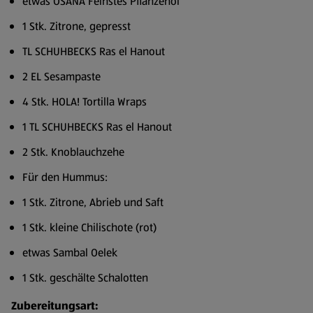
etwas OSANA Feinstes Pflanzenöl
1 Stk. Zitrone, gepresst
TL SCHUHBECKS Ras el Hanout
2 EL Sesampaste
4 Stk. HOLA! Tortilla Wraps
1 TL SCHUHBECKS Ras el Hanout
2 Stk. Knoblauchzehe
Für den Hummus:
1 Stk. Zitrone, Abrieb und Saft
1 Stk. kleine Chilischote (rot)
etwas Sambal Oelek
1 Stk. geschälte Schalotten
Zubereitungsart: