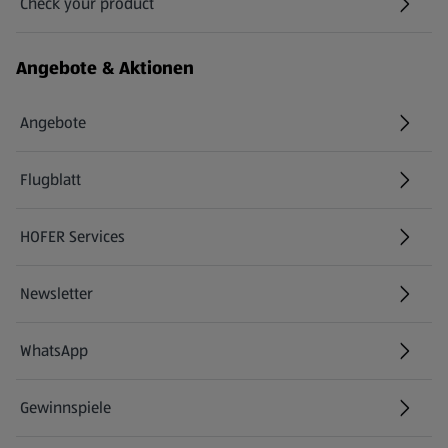
Check your product
(öffnet in einem neuen Tab)
Angebote & Aktionen
Angebote
Flugblatt
HOFER Services
Newsletter
WhatsApp
Gewinnspiele