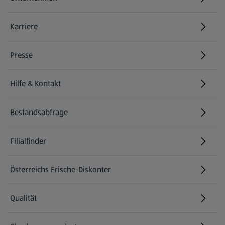
Karriere
(öffnet in einem neuen Tab)
Presse
Hilfe & Kontakt
(öffnet in einem neuen Tab)
Bestandsabfrage
(öffnet in einem neuen Tab)
Filialfinder
Österreichs Frische-Diskonter
Qualität