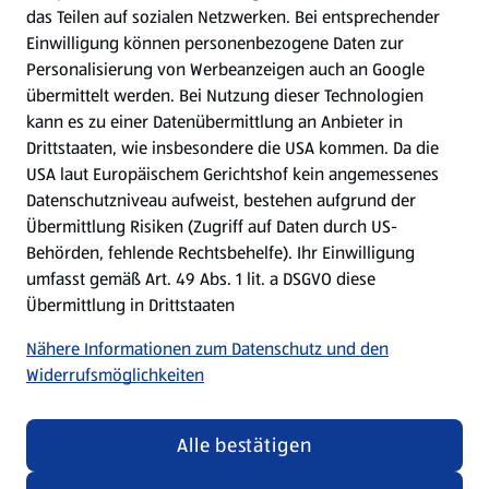
das Teilen auf sozialen Netzwerken. Bei entsprechender
Einwilligung können personenbezogene Daten zur
Mein HOFER. Meine Einkäufe.
Personalisierung von Werbeanzeigen auch an Google
übermittelt werden. Bei Nutzung dieser Technologien
Meine Meinung. Mein HOFER.
kann es zu einer Datenübermittlung an Anbieter in
Drittstaaten, wie insbesondere die USA kommen. Da die
Gutscheingroßbestellung
USA laut Europäischem Gerichtshof kein angemessenes
(öffnet in einem neuen Tab)
Datenschutzniveau aufweist, bestehen aufgrund der
Übermittlung Risiken (Zugriff auf Daten durch US-
Folge uns hier:
Behörden, fehlende Rechtsbehelfe). Ihr Einwilligung
umfasst gemäß Art. 49 Abs. 1 lit. a DSGVO diese
Übermittlung in Drittstaaten
Jetzt die HOFER App downloaden
Nähere Informationen zum Datenschutz und den
Widerrufsmöglichkeiten
Alle bestätigen
Datenschutz- und Richtlinienmenü
(öffnet in einem neuen Tab)
Datenschutzhinweis &
Security Policy