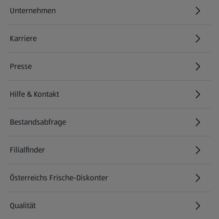
Unternehmen
Karriere
(öffnet in einem neuen Tab)
Presse
Hilfe & Kontakt
(öffnet in einem neuen Tab)
Bestandsabfrage
(öffnet in einem neuen Tab)
Filialfinder
Österreichs Frische-Diskonter
Qualität