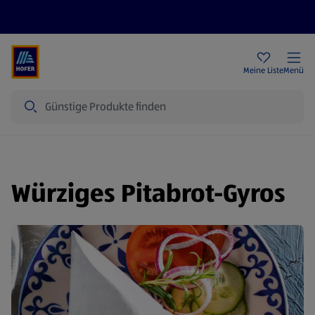
Rezeptwelt
Newsletter
HOFER Filialen
Meine Liste
Menü
Suche
Würziges Pitabrot-Gyros