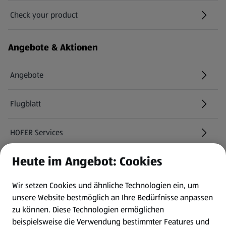
Check your product
(öffnet in einem neuen Tab)
Angebote & Aktionen
Angebote
Flugblatt
HOFER Services
Heute im Angebot: Cookies
Newsletter
Wir setzen Cookies und ähnliche Technologien ein, um
WhatsApp
unsere Website bestmöglich an Ihre Bedürfnisse anpassen
zu können.
Diese Technologien ermöglichen
Gewinnspiele
beispielsweise die Verwendung bestimmter Features und