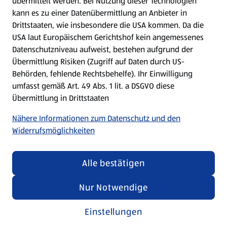
übermittelt werden. Bei Nutzung dieser Technologien
Meine Meinung. Mein HOFER.
kann es zu einer Datenübermittlung an Anbieter in
Drittstaaten, wie insbesondere die USA kommen. Da die
Gutscheingroßbestellung
USA laut Europäischem Gerichtshof kein angemessenes
(öffnet in einem neuen Tab)
Datenschutzniveau aufweist, bestehen aufgrund der
Übermittlung Risiken (Zugriff auf Daten durch US-
Folge uns hier:
Behörden, fehlende Rechtsbehelfe). Ihr Einwilligung
umfasst gemäß Art. 49 Abs. 1 lit. a DSGVO diese
Übermittlung in Drittstaaten
Jetzt die HOFER App downloaden
Nähere Informationen zum Datenschutz und den
Widerrufsmöglichkeiten
Alle bestätigen
Datenschutz- und Richtlinienmenü
(öffnet in einem neuen Tab)
Datenschutzhinweis &
Security Policy
Nur Notwendige
Impressum
Einstellungen
Cookie-Einstellungen