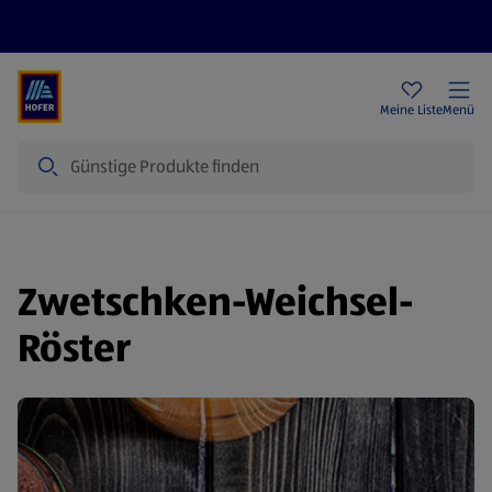
Rezeptwelt
Newsletter
HOFER Filialen
Meine Liste
Menü
Suche
Zwetschken-Weichsel-
Röster