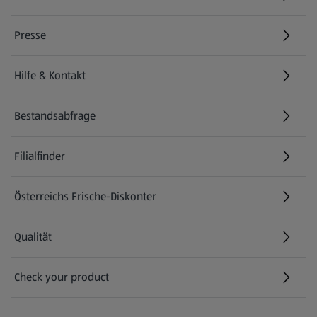
(öffnet in einem neuen Tab)
Presse
Hilfe & Kontakt
(öffnet in einem neuen Tab)
Bestandsabfrage
(öffnet in einem neuen Tab)
Filialfinder
Österreichs Frische-Diskonter
Qualität
Check your product
(öffnet in einem neuen Tab)