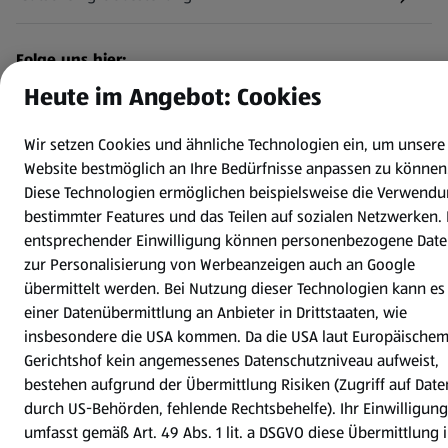
(öffnet in einem neuen Tab)
Folge uns hier:
Heute im Angebot: Cookies
Jetzt die HOFER App downloaden
Wir setzen Cookies und ähnliche Technologien ein, um unsere
Website bestmöglich an Ihre Bedürfnisse anpassen zu können
Diese Technologien ermöglichen beispielsweise die Verwend
bestimmter Features und das Teilen auf sozialen Netzwerken. 
entsprechender Einwilligung können personenbezogene Dat
zur Personalisierung von Werbeanzeigen auch an Google
Datenschutz- und Richtlinienmenü
(öffnet in einem neuen Tab)
Datenschutzhinweis &
Security Policy
übermittelt werden. Bei Nutzung dieser Technologien kann es
Impressum
einer Datenübermittlung an Anbieter in Drittstaaten, wie
insbesondere die USA kommen. Da die USA laut Europäische
Cookie-Einstellungen
Gerichtshof kein angemessenes Datenschutzniveau aufweist,
bestehen aufgrund der Übermittlung Risiken (Zugriff auf Date
durch US-Behörden, fehlende Rechtsbehelfe). Ihr Einwilligung
umfasst gemäß Art. 49 Abs. 1 lit. a DSGVO diese Übermittlung 