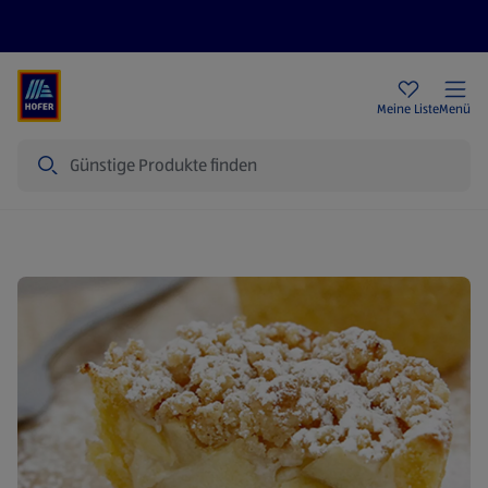
Rezeptwelt
Newsletter
HOFER Filialen
Meine Liste
Menü
Suche