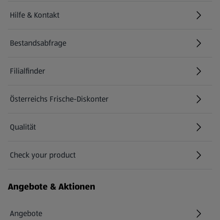
Hilfe & Kontakt
(öffnet in einem neuen Tab)
Bestandsabfrage
(öffnet in einem neuen Tab)
Filialfinder
Österreichs Frische-Diskonter
Qualität
Check your product
(öffnet in einem neuen Tab)
Angebote & Aktionen
Angebote