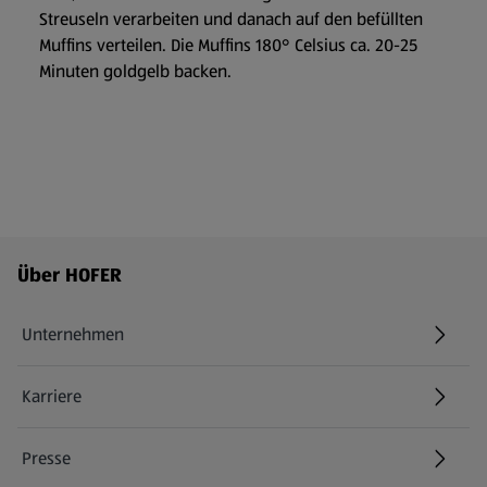
Streuseln verarbeiten und danach auf den befüllten
Muffins verteilen. Die Muffins 180° Celsius ca. 20-25
Minuten goldgelb backen.
Fußzeilenmenü - weitere Links
Über HOFER
Unternehmen
Karriere
(öffnet in einem neuen Tab)
Presse