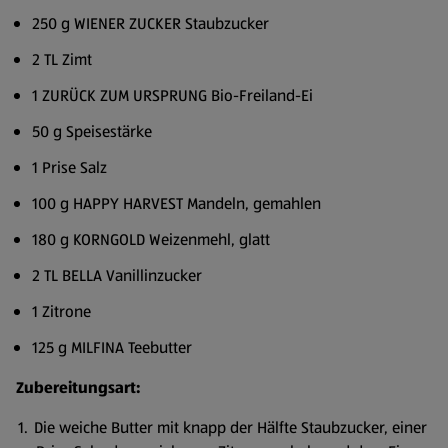
250 g WIENER ZUCKER Staubzucker
2 TL Zimt
1 ZURÜCK ZUM URSPRUNG Bio-Freiland-Ei
50 g Speisestärke
1 Prise Salz
100 g HAPPY HARVEST Mandeln, gemahlen
180 g KORNGOLD Weizenmehl, glatt
2 TL BELLA Vanillinzucker
1 Zitrone
125 g MILFINA Teebutter
Zubereitungsart:
Die weiche Butter mit knapp der Hälfte Staubzucker, einer