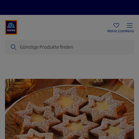
Rezeptwelt
Newsletter
HOFER Filialen
Meine Liste
Menü
Suche