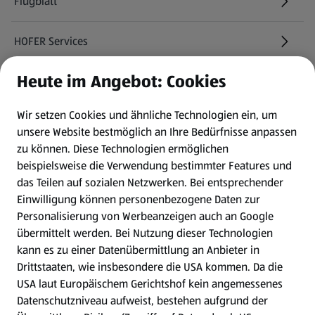
Flugblatt
HOFER Services
Heute im Angebot: Cookies
Newsletter
Wir setzen Cookies und ähnliche Technologien ein, um
WhatsApp
unsere Website bestmöglich an Ihre Bedürfnisse anpassen
zu können.
Diese Technologien ermöglichen
Gewinnspiele
beispielsweise die Verwendung bestimmter Features und
das Teilen auf sozialen Netzwerken. Bei entsprechender
Einwilligung können personenbezogene Daten zur
Mein HOFER. Meine Einkäufe.
Personalisierung von Werbeanzeigen auch an Google
übermittelt werden. Bei Nutzung dieser Technologien
Meine Meinung. Mein HOFER.
kann es zu einer Datenübermittlung an Anbieter in
Drittstaaten, wie insbesondere die USA kommen. Da die
Gutscheingroßbestellung
USA laut Europäischem Gerichtshof kein angemessenes
(öffnet in einem neuen Tab)
Datenschutzniveau aufweist, bestehen aufgrund der