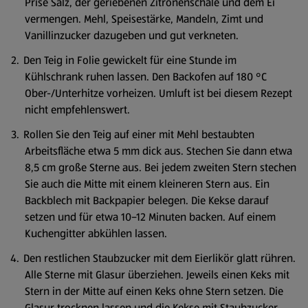
Prise Salz, der geriebenen Zitronenschale und dem Ei
vermengen. Mehl, Speisestärke, Mandeln, Zimt und
Vanillinzucker dazugeben und gut verkneten.
Den Teig in Folie gewickelt für eine Stunde im
Kühlschrank ruhen lassen. Den Backofen auf 180 °C
Ober-/Unterhitze vorheizen. Umluft ist bei diesem Rezept
nicht empfehlenswert.
Rollen Sie den Teig auf einer mit Mehl bestaubten
Arbeitsfläche etwa 5 mm dick aus. Stechen Sie dann etwa
8,5 cm große Sterne aus. Bei jedem zweiten Stern stechen
Sie auch die Mitte mit einem kleineren Stern aus. Ein
Backblech mit Backpapier belegen. Die Kekse darauf
setzen und für etwa 10–12 Minuten backen. Auf einem
Kuchengitter abkühlen lassen.
Den restlichen Staubzucker mit dem Eierlikör glatt rühren.
Alle Sterne mit Glasur überziehen. Jeweils einen Keks mit
Stern in der Mitte auf einen Keks ohne Stern setzen. Die
Glasur trocknen lassen und die Kekse mit Staubzucker