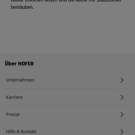
bestäuben.
Fußzeilenmenü - weitere Links
Über HOFER
Unternehmen
Karriere
(öffnet in einem neuen Tab)
Presse
Hilfe & Kontakt
(öffnet in einem neuen Tab)