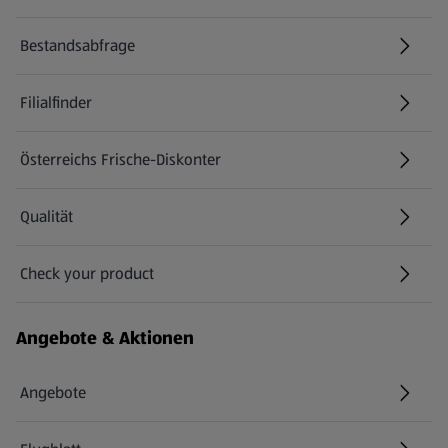
Bestandsabfrage
(öffnet in einem neuen Tab)
Filialfinder
Österreichs Frische-Diskonter
Qualität
Check your product
(öffnet in einem neuen Tab)
Angebote & Aktionen
Angebote