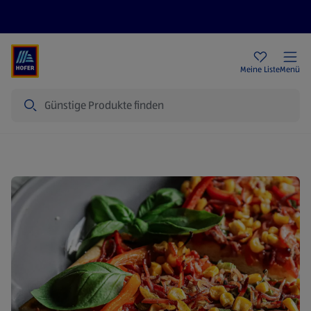
Rezeptwelt
Newsletter
HOFER Filialen
Meine Liste
Menü
Suche