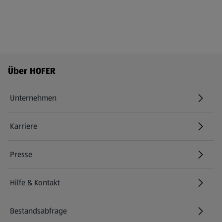
Fußzeilenmenü - weitere Links
Über HOFER
Unternehmen
Karriere
(öffnet in einem neuen Tab)
Presse
Hilfe & Kontakt
(öffnet in einem neuen Tab)
Bestandsabfrage
(öffnet in einem neuen Tab)