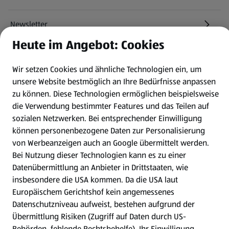
Newsletter
Heute im Angebot: Cookies
WhatsApp
Wir setzen Cookies und ähnliche Technologien ein, um
unsere Website bestmöglich an Ihre Bedürfnisse anpassen
Gewinnspiele
zu können.
Diese Technologien ermöglichen beispielsweise
die Verwendung bestimmter Features und das Teilen auf
Mein HOFER. Meine Einkäufe.
sozialen Netzwerken. Bei entsprechender Einwilligung
können personenbezogene Daten zur Personalisierung
Meine Meinung. Mein HOFER.
von Werbeanzeigen auch an Google übermittelt werden.
Bei Nutzung dieser Technologien kann es zu einer
Datenübermittlung an Anbieter in Drittstaaten, wie
Gutscheingroßbestellung
(öffnet in einem neuen Tab)
insbesondere die USA kommen. Da die USA laut
Europäischem Gerichtshof kein angemessenes
Folge uns hier:
Datenschutzniveau aufweist, bestehen aufgrund der
Übermittlung Risiken (Zugriff auf Daten durch US-
Behörden, fehlende Rechtsbehelfe). Ihr Einwilligung