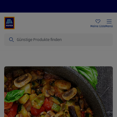
Rezeptwelt
Newsletter
HOFER Filialen
Meine Liste
Menü
Suche