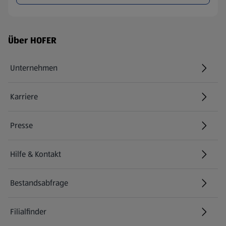
Fußzeilenmenü - weitere Links
Über HOFER
Unternehmen
Karriere
(öffnet in einem neuen Tab)
Presse
Hilfe & Kontakt
(öffnet in einem neuen Tab)
Bestandsabfrage
(öffnet in einem neuen Tab)
Filialfinder