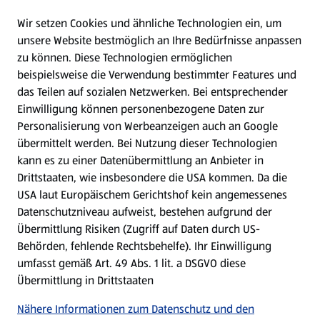
Wir setzen Cookies und ähnliche Technologien ein, um
WhatsApp
unsere Website bestmöglich an Ihre Bedürfnisse anpassen
zu können.
Diese Technologien ermöglichen
Gewinnspiele
beispielsweise die Verwendung bestimmter Features und
das Teilen auf sozialen Netzwerken. Bei entsprechender
Einwilligung können personenbezogene Daten zur
Mein HOFER. Meine Einkäufe.
Personalisierung von Werbeanzeigen auch an Google
übermittelt werden. Bei Nutzung dieser Technologien
Meine Meinung. Mein HOFER.
kann es zu einer Datenübermittlung an Anbieter in
Drittstaaten, wie insbesondere die USA kommen. Da die
Gutscheingroßbestellung
USA laut Europäischem Gerichtshof kein angemessenes
(öffnet in einem neuen Tab)
Datenschutzniveau aufweist, bestehen aufgrund der
Übermittlung Risiken (Zugriff auf Daten durch US-
Folge uns hier:
Behörden, fehlende Rechtsbehelfe). Ihr Einwilligung
umfasst gemäß Art. 49 Abs. 1 lit. a DSGVO diese
Übermittlung in Drittstaaten
Jetzt die HOFER App downloaden
Nähere Informationen zum Datenschutz und den