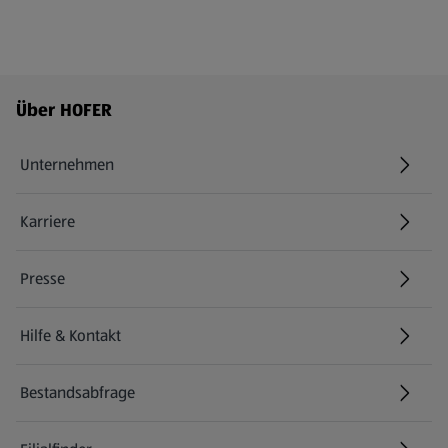
Fußzeilenmenü - weitere Links
Über HOFER
Unternehmen
Karriere
(öffnet in einem neuen Tab)
Presse
Hilfe & Kontakt
(öffnet in einem neuen Tab)
Bestandsabfrage
(öffnet in einem neuen Tab)