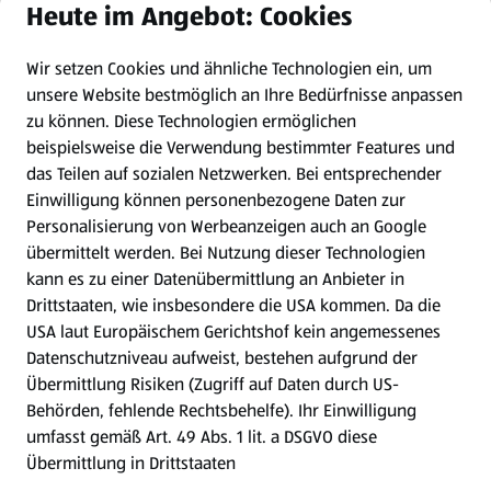
Heute im Angebot: Cookies
Newsletter
Wir setzen Cookies und ähnliche Technologien ein, um
WhatsApp
unsere Website bestmöglich an Ihre Bedürfnisse anpassen
zu können.
Diese Technologien ermöglichen
Gewinnspiele
beispielsweise die Verwendung bestimmter Features und
das Teilen auf sozialen Netzwerken. Bei entsprechender
Einwilligung können personenbezogene Daten zur
Mein HOFER. Meine Einkäufe.
Personalisierung von Werbeanzeigen auch an Google
übermittelt werden. Bei Nutzung dieser Technologien
Meine Meinung. Mein HOFER.
kann es zu einer Datenübermittlung an Anbieter in
Drittstaaten, wie insbesondere die USA kommen. Da die
Gutscheingroßbestellung
USA laut Europäischem Gerichtshof kein angemessenes
(öffnet in einem neuen Tab)
Datenschutzniveau aufweist, bestehen aufgrund der
Übermittlung Risiken (Zugriff auf Daten durch US-
Folge uns hier:
Behörden, fehlende Rechtsbehelfe). Ihr Einwilligung
umfasst gemäß Art. 49 Abs. 1 lit. a DSGVO diese
Übermittlung in Drittstaaten
Jetzt die HOFER App downloaden