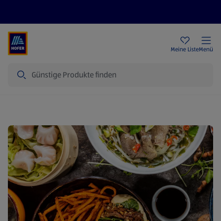
Rezeptwelt
Newsletter
HOFER Filialen
Meine Liste
Menü
Suche