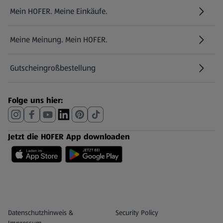
Mein HOFER. Meine Einkäufe.
Meine Meinung. Mein HOFER.
Gutscheingroßbestellung
(öffnet in einem neuen Tab)
Folge uns hier:
Jetzt die HOFER App downloaden
Datenschutz- und Richtlinienmenü
(öffnet in einem neuen Tab)
Datenschutzhinweis &
Security Policy