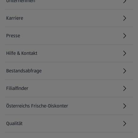
Unternehmen
Karriere
(öffnet in einem neuen Tab)
Presse
Hilfe & Kontakt
(öffnet in einem neuen Tab)
Bestandsabfrage
(öffnet in einem neuen Tab)
Filialfinder
Österreichs Frische-Diskonter
Qualität